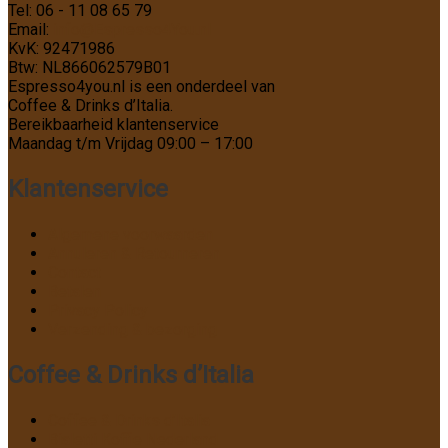
Tel: 06 - 11 08 65 79
Email:
info@Espresso4You.nl
KvK: 92471986
Btw: NL866062579B01
Espresso4you.nl is een onderdeel van
Coffee & Drinks d’Italia.
Bereikbaarheid klantenservice
Maandag t/m Vrijdag 09:00 – 17:00
Klantenservice
Algemene voorwaarden
Annuleren & Retourneren
Contact
Betalen
Privacy Policy
Verzending & bezorging
Coffee & Drinks d’Italia
Coffee & Drinks d’Italia
Bialetti Koffie Nederland