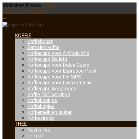
Welcome! Please
Login
Wishlist
My account
KOFFIE
Koffiebonen
Gemalen koffie
Koffiecups voor A Modo Mio
Koffiecups Bialetti
Koffiecups voor Dolce Gusto
Koffiecups voor Espresso Point
Koffiecups voor Illy MPS
Koffiecups voor Lavazza Blue
Koffiecups Nespresso
Koffie ESE servings
Koffiekoekjes
Koffiekopjes
Koffiemelk en suiker
Koffiesiroop
THEE
Novus Tea
Or Tea?