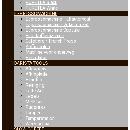
PURETEA Black
PURETEA White
ESPRESSOMACHINE
Espressomachine Halfautomaat
Espressomachine Volautomaat
Espressomachine Capsule
Filterkoffiemachine
Cafetière / French Press
Koffiemolen
Machine voor onderweg
Percolator
BARISTA TOOLS
Afklopbak
Afkloplade
Blindfilter
Reiniging
Latte Art
Lepels
Melkkan
Puqpress
Tamper
Tamperstation
Weegschaal
SLOW COFFEE