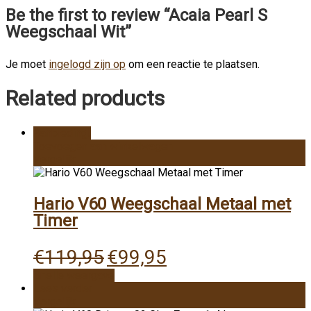
Be the first to review “Acaia Pearl S
Weegschaal Wit”
Je moet
ingelogd zijn op
om een reactie te plaatsen.
Related products
Aanbieding!
Toevoegen aan winkelwagen
Vergelijk
Hario V60 Weegschaal Metaal met
Timer
Oorspronkelijke
Huidige
€
119,95
€
99,95
prijs
prijs
Snelle weergave
was:
is:
Lees verder
€119,95.
€99,95.
Vergelijk