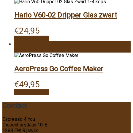
Hario V60-02 Dripper Glas zwart
€
24,95
Snelle weergave
Toevoegen aan winkelwagen
Vergelijk
AeroPress Go Coffee Maker
€
49,95
Snelle weergave
Contact
Espresso 4 You
Diepenhorstlaan 10-B
2288 EW Rijswijk