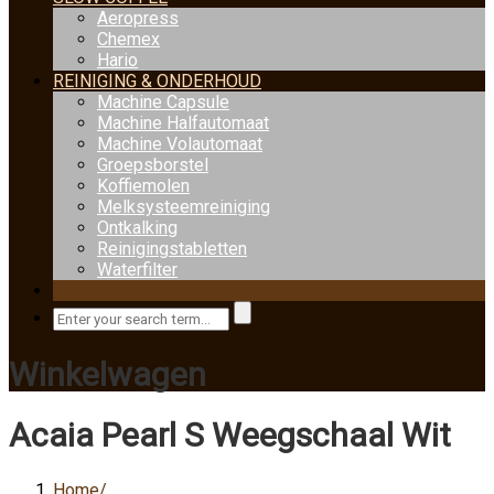
Aeropress
Chemex
Hario
REINIGING & ONDERHOUD
Machine Capsule
Machine Halfautomaat
Machine Volautomaat
Groepsborstel
Koffiemolen
Melksysteemreiniging
Ontkalking
Reinigingstabletten
Waterfilter
Winkelwagen
Acaia Pearl S Weegschaal Wit
Home