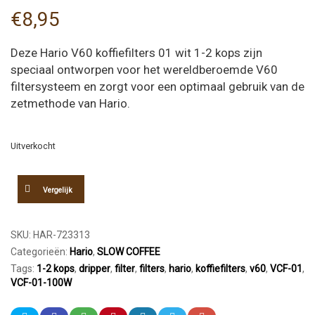
€
8,95
Deze Hario V60 koffiefilters 01 wit 1-2 kops zijn
speciaal ontworpen voor het wereldberoemde V60
filtersysteem en zorgt voor een optimaal gebruik van de
zetmethode van Hario.
Uitverkocht
Vergelijk
SKU:
HAR-723313
Categorieën:
Hario
,
SLOW COFFEE
Tags:
1-2 kops
,
dripper
,
filter
,
filters
,
hario
,
koffiefilters
,
v60
,
VCF-01
,
VCF-01-100W