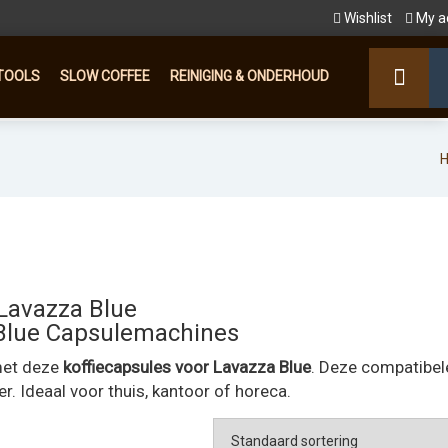
Wishlist
My a
TOOLS
SLOW COFFEE
REINIGING & ONDERHOUD
 Lavazza Blue
Blue Capsulemachines
 met deze
koffiecapsules voor Lavazza Blue
. Deze compatibel
r. Ideaal voor thuis, kantoor of horeca.