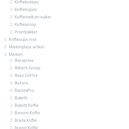
Koffiekoekjes
Koffiekopjes
Koffiemelk en suiker
Koffiesiroop
Proefpakket
Koffiecups voor
Marketplace artikel
Merken
Aeropress
Aliberti Siroop
Asso Coffee
Astoria
BaristaPro
Bialetti
Bialetti Koffie
Bonomi Koffie
Breda Koffie
Bristot Koffie