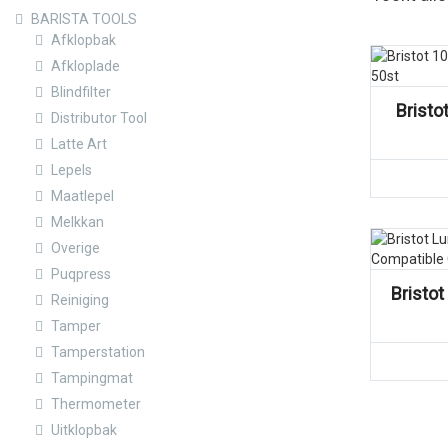
BARISTA TOOLS
Afklopbak
Vergelijk
Afkloplade
Blindfilter
Bristo
Distributor Tool
Latte Art
Lepels
Maatlepel
Melkkan
Overige
Vergelijk
Puqpress
Bristo
Reiniging
Tamper
Tamperstation
Tampingmat
Thermometer
Uitklopbak