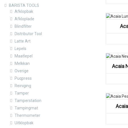
BARISTA TOOLS
Afklopbak
Vergelijk
Afkloplade
Aca
Blindfilter
Distributor Tool
Latte Art
Lepels
Vergelijk
Maatlepel
Melkkan
Acaia 
Overige
Puqpress
Reiniging
Tamper
Vergelijk
Tamperstation
Acaia
Tampingmat
Thermometer
Uitklopbak