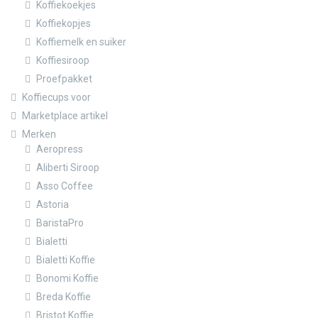
Koffiekoekjes
Koffiekopjes
Koffiemelk en suiker
Koffiesiroop
Proefpakket
Koffiecups voor
Marketplace artikel
Merken
Aeropress
Aliberti Siroop
Asso Coffee
Astoria
BaristaPro
Bialetti
Bialetti Koffie
Bonomi Koffie
Breda Koffie
Bristot Koffie