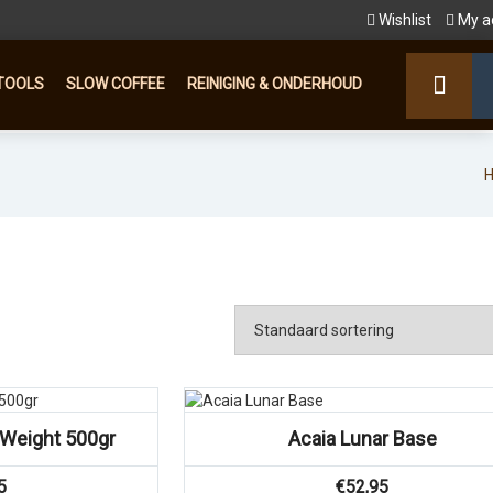
Wishlist
My a
TOOLS
SLOW COFFEE
REINIGING & ONDERHOUD
n Weight 500gr
Acaia Lunar Base
5
€
52,95