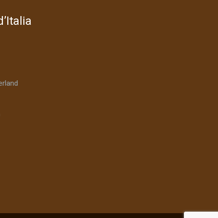
’Italia
rland
n