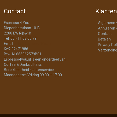
Contact
Klanten
Algemene 
Espresso 4 You
Diepenhorstlaan 10-B
Annuleren 
2288 EW Rijswijk
Contact
Tel: 06 - 11 08 65 79
Betalen
Email:
info@Espresso4You.nl
Privacy Pol
KvK: 92471986
Verzending
Btw: NL866062579B01
Espresso4you.nl is een onderdeel van
Coffee & Drinks d’Italia.
Bereikbaarheid klantenservice
Maandag t/m Vrijdag 09:00 – 17:00