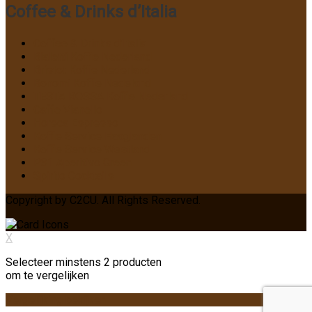
Coffee & Drinks d’Italia
Coffee & Drinks d’Italia
Bialetti Koffie Nederland
Bristot Koffie Nederland
Bonomi Koffie Nedeland
TESTA ROSSA Koffie Nederland
Caffe Vianello
Horeca Espresso
Koffie Service Haaglanden
Koffie Service Westland
P31 Aperitivo Green
Spirito Cocktails
Copyright by C2CU. All Rights Reserved.
X
Selecteer minstens 2 producten
om te vergelijken
Vergelijking bekijken