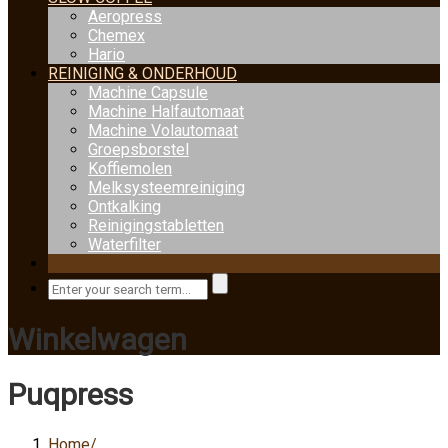
Aeropress
Chemex
Hario
REINIGING & ONDERHOUD
Machine Capsule
Machine Halfautomaat
Machine Volautomaat
Groepsborstel
Koffiemolen
Melksysteemreiniging
Ontkalking
Reinigingstabletten
Waterfilter
Winkelwagen
Puqpress
Home