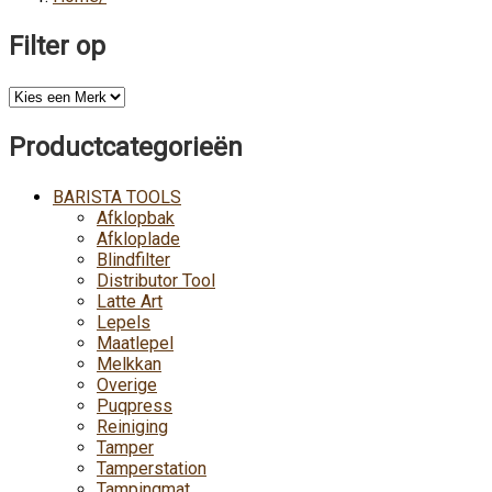
Filter op
Productcategorieën
BARISTA TOOLS
Afklopbak
Afkloplade
Blindfilter
Distributor Tool
Latte Art
Lepels
Maatlepel
Melkkan
Overige
Puqpress
Reiniging
Tamper
Tamperstation
Tampingmat