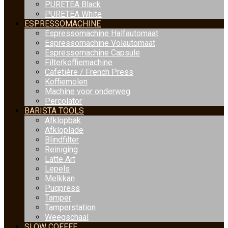
PURETEA Black
PURETEA White
ESPRESSOMACHINE
Espressomachine Halfautomaat
Espressomachine Volautomaat
Espressomachine Capsule
Filterkoffiemachine
Cafetière / French Press
Koffiemolen
Machine voor onderweg
Percolator
BARISTA TOOLS
Afklopbak
Afkloplade
Blindfilter
Reiniging
Latte Art
Lepels
Melkkan
Puqpress
Tamper
Tamperstation
Weegschaal
SLOW COFFEE