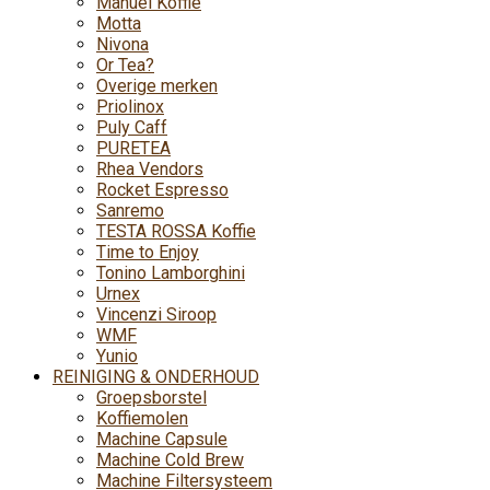
Manuel Koffie
Motta
Nivona
Or Tea?
Overige merken
Priolinox
Puly Caff
PURETEA
Rhea Vendors
Rocket Espresso
Sanremo
TESTA ROSSA Koffie
Time to Enjoy
Tonino Lamborghini
Urnex
Vincenzi Siroop
WMF
Yunio
REINIGING & ONDERHOUD
Groepsborstel
Koffiemolen
Machine Capsule
Machine Cold Brew
Machine Filtersysteem