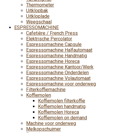
Thermometer
Uitklopbak
Uitkloplade
Weegschaal
ESPRESSOMACHINE
Cafetière / French Press
Elektrische Percolator
Espressomachine Capsule
Espressomachine Halfautomaat
Espressomachine Handmatig
Espressomachine Horeca
Espressomachine Kantoor/Werk
Espressomachine Onderdelen
Espressomachine Volautomaat
Espressomachine voor onderweg
Filterkoffiemachine
Koffiemolen
Koffiemolen filterkoffie
Koffiemolen handmatig
Koffiemolen Horeca
Koffiemolen on demand
Machine voor onderweg
Melkopschuimer