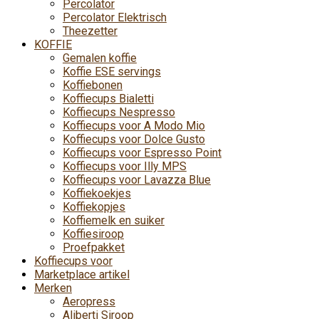
Percolator
Percolator Elektrisch
Theezetter
KOFFIE
Gemalen koffie
Koffie ESE servings
Koffiebonen
Koffiecups Bialetti
Koffiecups Nespresso
Koffiecups voor A Modo Mio
Koffiecups voor Dolce Gusto
Koffiecups voor Espresso Point
Koffiecups voor Illy MPS
Koffiecups voor Lavazza Blue
Koffiekoekjes
Koffiekopjes
Koffiemelk en suiker
Koffiesiroop
Proefpakket
Koffiecups voor
Marketplace artikel
Merken
Aeropress
Aliberti Siroop