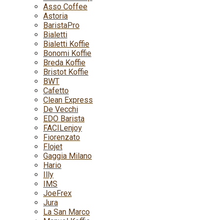
Asso Coffee
Astoria
BaristaPro
Bialetti
Bialetti Koffie
Bonomi Koffie
Breda Koffie
Bristot Koffie
BWT
Cafetto
Clean Express
De Vecchi
EDO Barista
FACILenjoy
Fiorenzato
Flojet
Gaggia Milano
Hario
Illy
IMS
JoeFrex
Jura
La San Marco