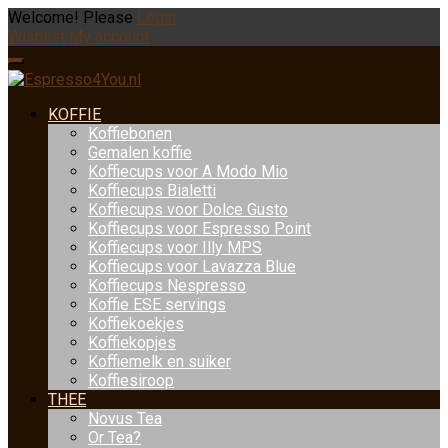
Welcome! Please
Login
Wishlist
My account
KOFFIE
Koffiebonen
Gemalen koffie
Koffiecups voor A Modo Mio
Koffiecups Bialetti
Koffiecups voor Dolce Gusto
Koffiecups voor Espresso Point
Koffiecups voor Illy MPS
Koffiecups voor Lavazza Blue
Koffiecups Nespresso
Koffie ESE servings
Koffiekoekjes
Koffiekopjes
Koffiemelk en suiker
Koffiesiroop
THEE
Novus Tea
Or Tea?