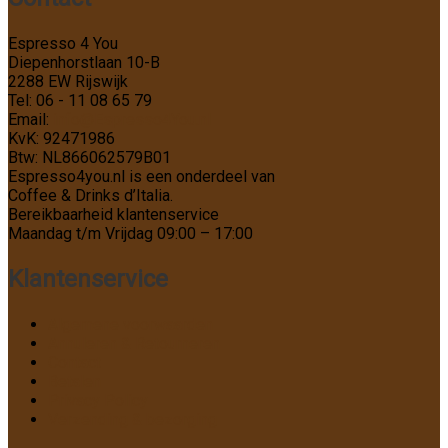
Espresso 4 You
Diepenhorstlaan 10-B
2288 EW Rijswijk
Tel: 06 - 11 08 65 79
Email:
info@Espresso4You.nl
KvK: 92471986
Btw: NL866062579B01
Espresso4you.nl is een onderdeel van
Coffee & Drinks d’Italia.
Bereikbaarheid klantenservice
Maandag t/m Vrijdag 09:00 – 17:00
Klantenservice
Algemene voorwaarden
Annuleren & Retourneren
Contact
Betalen
Privacy Policy
Verzending & bezorging