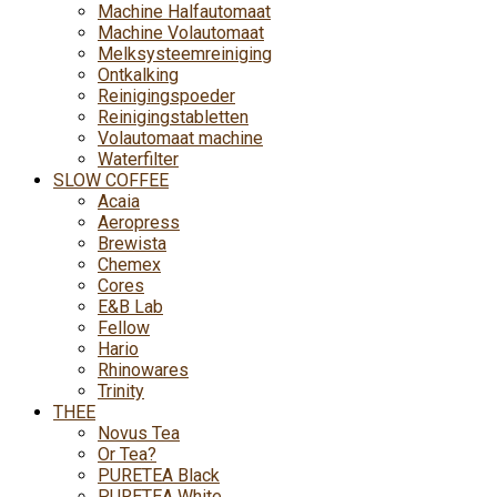
Machine Halfautomaat
Machine Volautomaat
Melksysteemreiniging
Ontkalking
Reinigingspoeder
Reinigingstabletten
Volautomaat machine
Waterfilter
SLOW COFFEE
Acaia
Aeropress
Brewista
Chemex
Cores
E&B Lab
Fellow
Hario
Rhinowares
Trinity
THEE
Novus Tea
Or Tea?
PURETEA Black
PURETEA White