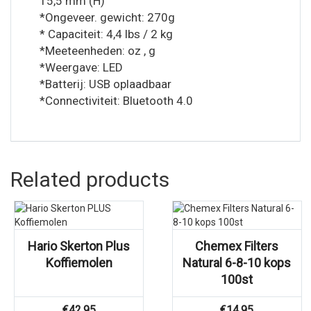
15,5 mm (H)
*Ongeveer. gewicht: 270g
* Capaciteit: 4,4 lbs / 2 kg
*Meeteenheden: oz , g
*Weergave: LED
*Batterij: USB oplaadbaar
*Connectiviteit: Bluetooth 4.0
Related products
Hario Skerton Plus
Chemex Filters
Koffiemolen
Natural 6-8-10 kops
100st
€
42,95
€
14,95