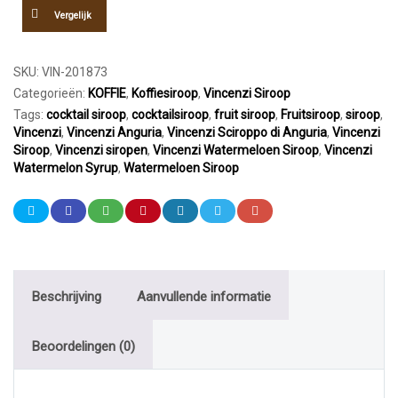
700ml
Vergelijk
aantal
SKU:
VIN-201873
Categorieën:
KOFFIE
,
Koffiesiroop
,
Vincenzi Siroop
Tags:
cocktail siroop
,
cocktailsiroop
,
fruit siroop
,
Fruitsiroop
,
siroop
,
Vincenzi
,
Vincenzi Anguria
,
Vincenzi Sciroppo di Anguria
,
Vincenzi
Siroop
,
Vincenzi siropen
,
Vincenzi Watermeloen Siroop
,
Vincenzi
Watermelon Syrup
,
Watermeloen Siroop
Beschrijving
Aanvullende informatie
Beoordelingen (0)