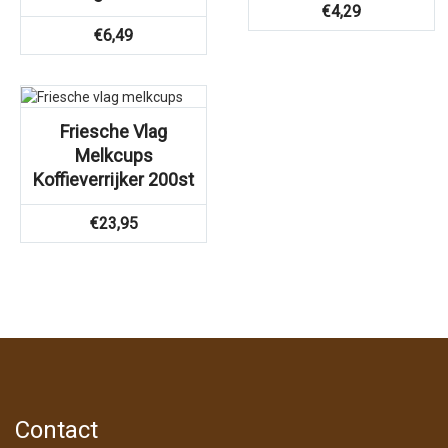
€
4,29
€
6,49
Friesche Vlag
Melkcups
Koffieverrijker 200st
€
23,95
Contact