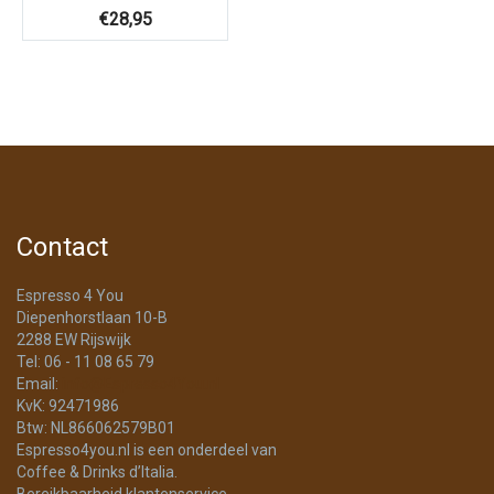
€
28,95
Contact
Espresso 4 You
Diepenhorstlaan 10-B
2288 EW Rijswijk
Tel: 06 - 11 08 65 79
Email:
info@Espresso4You.nl
KvK: 92471986
Btw: NL866062579B01
Espresso4you.nl is een onderdeel van
Coffee & Drinks d’Italia.
Bereikbaarheid klantenservice