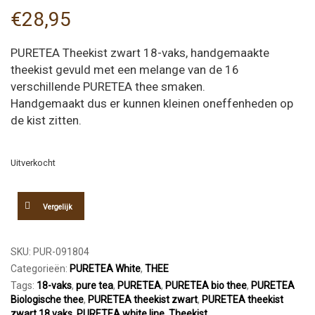
€
28,95
PURETEA Theekist zwart 18-vaks, handgemaakte
theekist gevuld met een melange van de 16
verschillende PURETEA thee smaken.
Handgemaakt dus er kunnen kleinen oneffenheden op
de kist zitten.
Uitverkocht
Vergelijk
SKU:
PUR-091804
Categorieën:
PURETEA White
,
THEE
Tags:
18-vaks
,
pure tea
,
PURETEA
,
PURETEA bio thee
,
PURETEA
Biologische thee
,
PURETEA theekist zwart
,
PURETEA theekist
zwart 18 vaks
,
PURETEA white line
,
Theekist