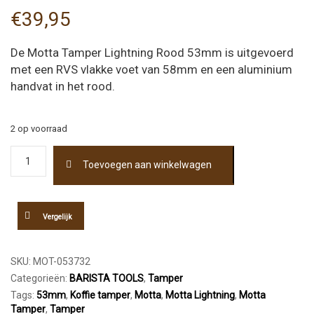
€
39,95
De Motta Tamper Lightning Rood 53mm is uitgevoerd
met een RVS vlakke voet van 58mm en een aluminium
handvat in het rood.
2 op voorraad
Motta
Toevoegen aan winkelwagen
Tamper
Lightning
Rood
53mm
Vergelijk
aantal
SKU:
MOT-053732
Categorieën:
BARISTA TOOLS
,
Tamper
Tags:
53mm
,
Koffie tamper
,
Motta
,
Motta Lightning
,
Motta
Tamper
,
Tamper