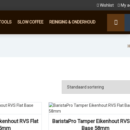
Wishlist
My a
TOOLS
SLOW COFFEE
REINIGING & ONDERHOUD
kenhout RVS Flat
BaristaPro Tamper Eikenhout RVS 
,5mm
Base 58mm