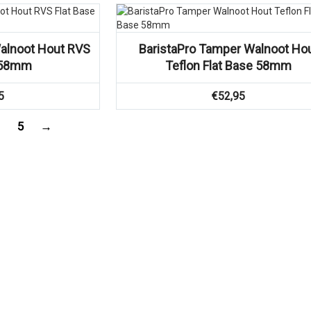
alnoot Hout RVS
BaristaPro Tamper Walnoot Ho
e 58mm
Teflon Flat Base 58mm
5
€
52,95
5
→