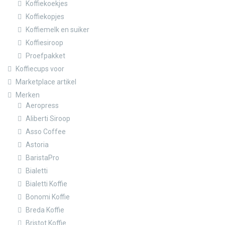
Koffiekoekjes
Koffiekopjes
Koffiemelk en suiker
Koffiesiroop
Proefpakket
Koffiecups voor
Marketplace artikel
Merken
Aeropress
Aliberti Siroop
Asso Coffee
Astoria
BaristaPro
Bialetti
Bialetti Koffie
Bonomi Koffie
Breda Koffie
Bristot Koffie