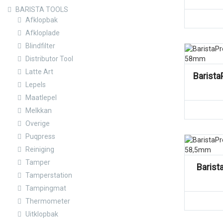
BARISTA TOOLS
Afklopbak
Afkloplade
Blindfilter
Vergelijk
Distributor Tool
Latte Art
Barista
Lepels
Maatlepel
Melkkan
Overige
Puqpress
Vergelijk
Reiniging
Tamper
Barist
Tamperstation
Tampingmat
Thermometer
Uitklopbak