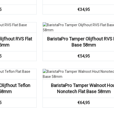
5
€
34,95
ijfhout RVS Flat
BaristaPro Tamper Olijfhout RVS 
,5mm
Base 58mm
5
€
54,95
lijfhout Teflon
BaristaPro Tamper Walnoot Ho
e 58mm
Nonotech Flat Base 58mm
5
€
64,95