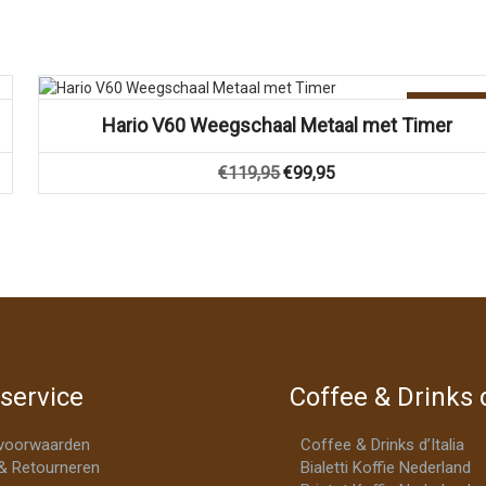
Vergelijk
Aanbiedin
Hario V60 Weegschaal Metaal met Timer
Oorspronkelijke
Huidige
€
119,95
€
99,95
prijs
prijs
was:
is:
€119,95.
€99,95.
service
Coffee & Drinks d
voorwaarden
Coffee & Drinks d’Italia
& Retourneren
Bialetti Koffie Nederland