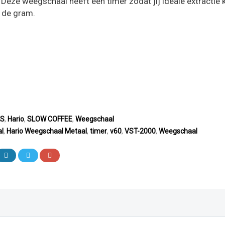
 Deze weegschaal heeft een timer zodat jij ideale extractie 
 de gram.
LS
,
Hario
,
SLOW COFFEE
,
Weegschaal
l
,
Hario Weegschaal Metaal
,
timer
,
v60
,
VST-2000
,
Weegschaal