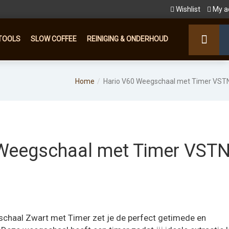
Wishlist
My a
TOOLS
SLOW COFFEE
REINIGING & ONDERHOUD
Home
Hario V60 Weegschaal met Timer VST
Weegschaal met Timer VSTN
chaal Zwart met Timer zet je de perfect getimede en