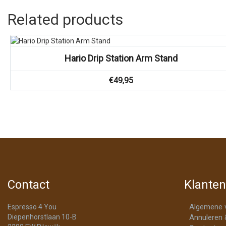
Related products
Vergelijk
Hario Drip Station Arm Stand
€
49,95
Contact
Klanten
Algemene 
Espresso 4 You
Diepenhorstlaan 10-B
Annuleren 