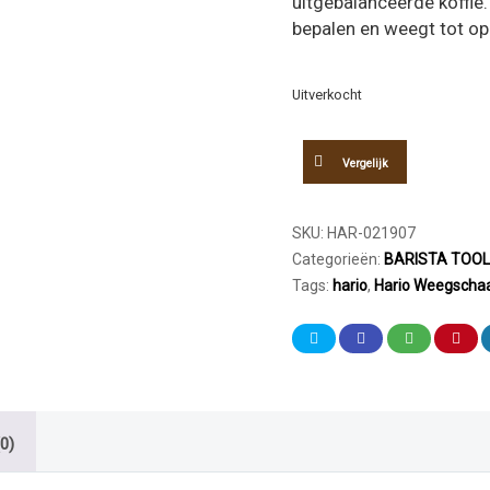
uitgebalanceerde koffie.
bepalen en weegt tot op
Uitverkocht
Vergelijk
SKU:
HAR-021907
Categorieën:
BARISTA TOO
Tags:
hario
,
Hario Weegschaa
0)