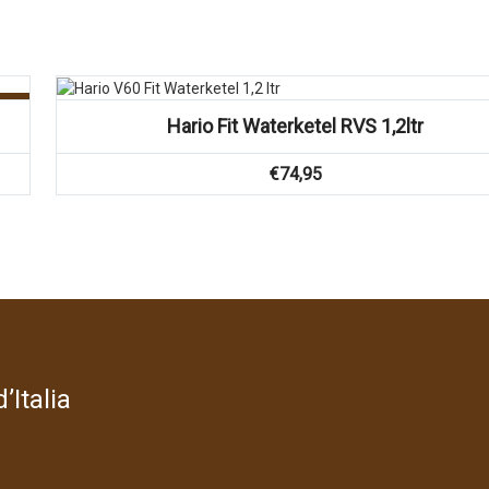
g!
Hario Fit Waterketel RVS 1,2ltr
€
74,95
’Italia