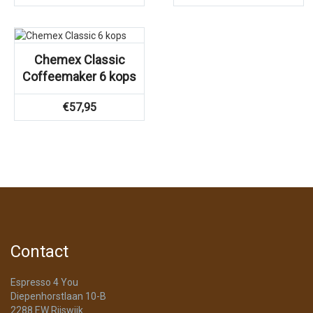
Chemex Classic
Coffeemaker 6 kops
€
57,95
Contact
Espresso 4 You
Diepenhorstlaan 10-B
2288 EW Rijswijk