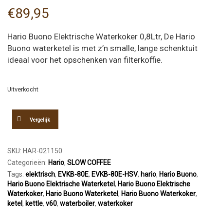
€
89,95
Hario Buono Elektrische Waterkoker 0,8Ltr, De Hario
Buono waterketel is met z’n smalle, lange schenktuit
ideaal voor het opschenken van filterkoffie.
Uitverkocht
Vergelijk
SKU:
HAR-021150
Categorieën:
Hario
,
SLOW COFFEE
Tags:
elektrisch
,
EVKB-80E
,
EVKB-80E-HSV
,
hario
,
Hario Buono
,
Hario Buono Elektrische Waterketel
,
Hario Buono Elektrische
Waterkoker
,
Hario Buono Waterketel
,
Hario Buono Waterkoker
,
ketel
,
kettle
,
v60
,
waterboiler
,
waterkoker