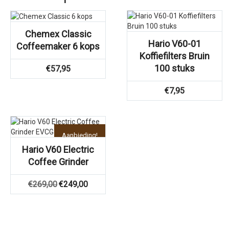
Chemex Classic
Hario V60-01
Coffeemaker 6 kops
Koffiefilters Bruin
100 stuks
€
57,95
€
7,95
Aanbieding!
Hario V60 Electric
Coffee Grinder
Oorspronkelijke
Huidige
€
269,00
€
249,00
prijs
prijs
was:
is:
€269,00.
€249,00.