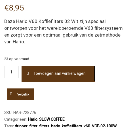
€
8,95
Deze Hario V60 Koffiefilters 02 Wit zijn speciaal
ontworpen voor het wereldberoemde V60 filtersysteem
en zorgt voor een optimaal gebruik van de zetmethode
van Hario.
23 op voorraad
Hario
Toevoegen aan winkelwagen
V60
Koffiefilters
02
Wit
Vergelijk
100
stuks
aantal
SKU:
HAR-728776
Categorieën:
Hario
,
SLOW COFFEE
Tags:
dripper
,
filter
,
filters
,
hario
,
koffiefilters
,
v60
,
VCF-02-100W
,