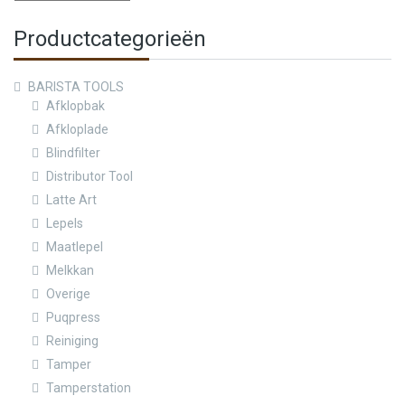
Productcategorieën
BARISTA TOOLS
Afklopbak
Afkloplade
Blindfilter
Distributor Tool
Latte Art
Lepels
Maatlepel
Melkkan
Overige
Puqpress
Reiniging
Tamper
Tamperstation