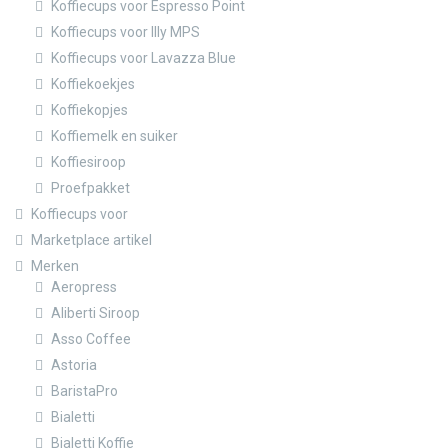
Koffiecups voor Espresso Point
Koffiecups voor Illy MPS
Koffiecups voor Lavazza Blue
Koffiekoekjes
Koffiekopjes
Koffiemelk en suiker
Koffiesiroop
Proefpakket
Koffiecups voor
Marketplace artikel
Merken
Aeropress
Aliberti Siroop
Asso Coffee
Astoria
BaristaPro
Bialetti
Bialetti Koffie