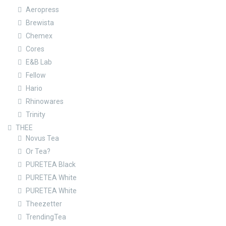
Aeropress
Brewista
Chemex
Cores
E&B Lab
Fellow
Hario
Rhinowares
Trinity
THEE
Novus Tea
Or Tea?
PURETEA Black
PURETEA White
PURETEA White
Theezetter
TrendingTea