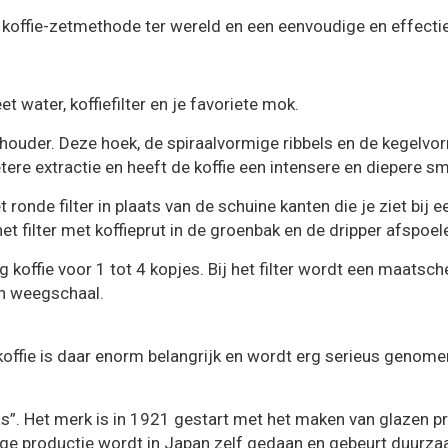
koffie-zetmethode ter wereld en een eenvoudige en effectiev
t water, koffiefilter en je favoriete mok.
houder. Deze hoek, de spiraalvormige ribbels en de kegelvor
etere extractie en heeft de koffie een intensere en diepere s
ronde filter in plaats van de schuine kanten die je ziet bij 
 filter met koffieprut in de groenbak en de dripper afspoel
g koffie voor 1 tot 4 kopjes. Bij het filter wordt een maats
en weegschaal.
offie is daar enorm belangrijk en wordt erg serieus genome
 glas”. Het merk is in 1921 gestart met het maken van glazen
dige productie wordt in Japan zelf gedaan en gebeurt duurz