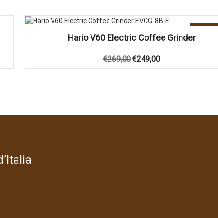
Aanbie
Hario V60 Electric Coffee Grinder
Oorspronkelijke
Huidige
€
269,00
€
249,00
prijs
prijs
was:
is:
€269,00.
€249,00.
’Italia