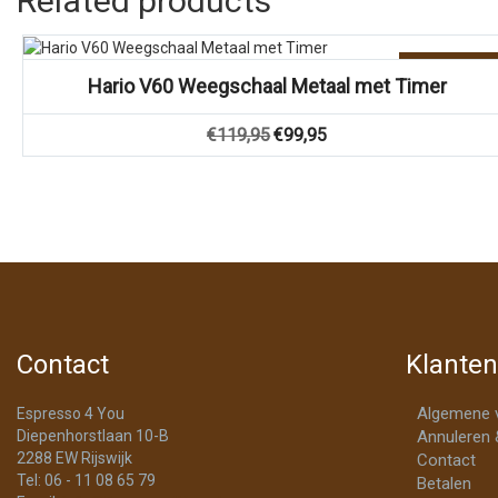
Related products
Vergelijk
Aanbieding!
Hario V60 Weegschaal Metaal met Timer
Oorspronkelijke
Huidige
€
119,95
€
99,95
prijs
prijs
was:
is:
€119,95.
€99,95.
Contact
Klanten
Algemene 
Espresso 4 You
Diepenhorstlaan 10-B
Annuleren 
2288 EW Rijswijk
Contact
Tel: 06 - 11 08 65 79
Betalen