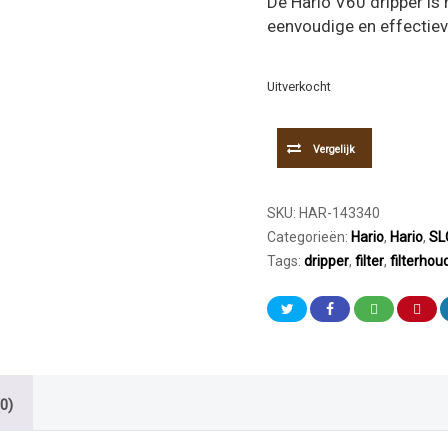
De Hario V60 dripper is
eenvoudige en effectieve
Uitverkocht
Vergelijk
SKU:
HAR-143340
Categorieën:
Hario
,
Hario
,
SL
Tags:
dripper
,
filter
,
filterhou
0)