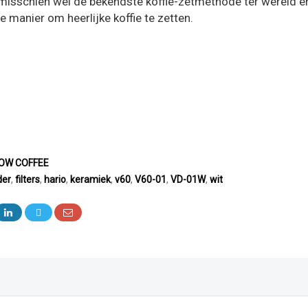
 misschien wel de bekendste koffie-zetmethode ter wereld e
 manier om heerlijke koffie te zetten.
OW COFFEE
der
,
filters
,
hario
,
keramiek
,
v60
,
V60-01
,
VD-01W
,
wit