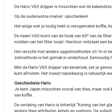
De Hario V60 dripper is misschien wel de bekendste 
Op de ouderwetse manier: opschenken!
Het enige wat je nodig hebt is versgemalen koffie, hee
De naam V60 komt van de hoek van 60º van de filter
midden van het filter loopt. Hierdoor ontstaat een b
Het verschil met andere opgietmethoden zit ‘m in het 
zetmethode is het gemak in onderhoud. Eenvoudig het
Met de Hario V60 dripper van keramiek, zet je genoe
kunt afmeten. Het meest nauwkeurig is natuurlijk e
Geschiedenis Hario
Je kent Japan misschien vooral van thee, maar ook k
van koffie.
De vertaling van Hario is letterlijk “Koning van het
andere thee-attributen, ketels en syphons. De volle