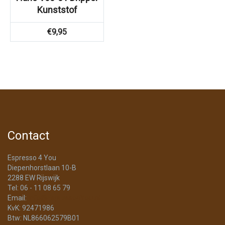
Kunststof
€
9,95
Contact
Espresso 4 You
Diepenhorstlaan 10-B
2288 EW Rijswijk
Tel: 06 - 11 08 65 79
Email:
info@Espresso4You.nl
KvK: 92471986
Btw: NL866062579B01