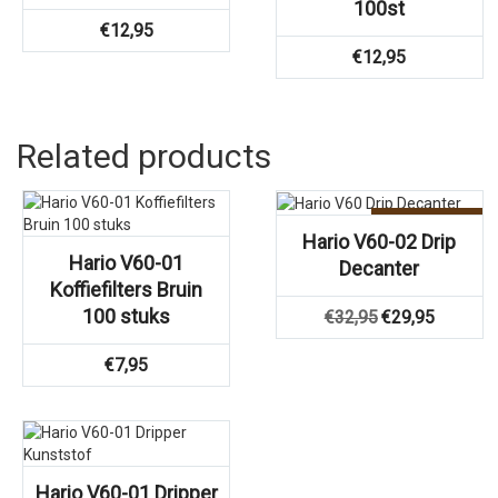
100st
€
12,95
€
12,95
Related products
Aanbieding!
Hario V60-02 Drip
Hario V60-01
Decanter
Koffiefilters Bruin
Oorspronkelijke
Huidige
100 stuks
€
32,95
€
29,95
prijs
prijs
was:
is:
€
7,95
€32,95.
€29,95.
Hario V60-01 Dripper