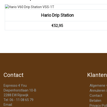
Vergelijk
Hario Drip Station
€
52,95
Contact
Klanten
Algemene 
Espresso 4 You
Diepenhorstlaan 10-B
Annuleren 
2288 EW Rijswijk
Contact
Tel: 06 - 11 08 65 79
Betalen
Email:
info@Espresso4You.nl
Privacy Pol