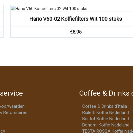
Vergelijk
Hario V60-02 Koffiefilters Wit 100 stuks
€
8,95
service
Coffee & Drinks d
voorwaarden
Coffee & Drinks d’Italia
& Retourneren
Bialetti Koffie Nederland
Bristot Koffie Nederland
Bonomi Koffie Nedeland
icy
TESTA ROSSA Koffie Nede