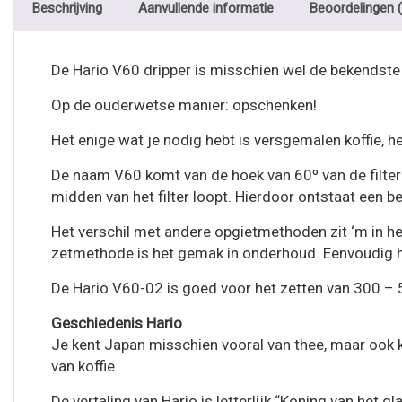
Beschrijving
Aanvullende informatie
Beoordelingen (
De Hario V60 dripper is misschien wel de bekendste 
Op de ouderwetse manier: opschenken!
Het enige wat je nodig hebt is versgemalen koffie, hee
De naam V60 komt van de hoek van 60º van de filter
midden van het filter loopt. Hierdoor ontstaat een b
Het verschil met andere opgietmethoden zit ‘m in het 
zetmethode is het gemak in onderhoud. Eenvoudig het
De Hario V60-02 is goed voor het zetten van 300 – 5
Geschiedenis Hario
Je kent Japan misschien vooral van thee, maar ook k
van koffie.
De vertaling van Hario is letterlijk “Koning van het