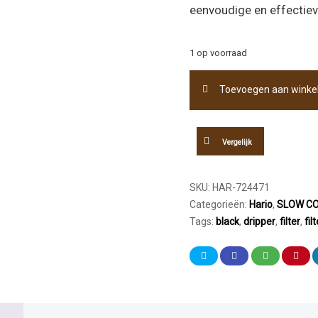
eenvoudige en effectieve
1 op voorraad
Hario
Toevoegen aan wink
V60-
02
Dripper
Glas
Vergelijk
Rood
aantal
SKU:
HAR-724471
Categorieën:
Hario
,
SLOW CO
Tags:
black
,
dripper
,
filter
,
fil