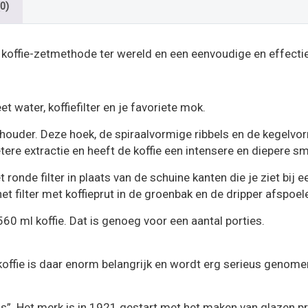
0)
koffie-zetmethode ter wereld en een eenvoudige en effectiev
t water, koffiefilter en je favoriete mok.
houder. Deze hoek, de spiraalvormige ribbels en de kegelvor
etere extractie en heeft de koffie een intensere en diepere s
ronde filter in plaats van de schuine kanten die je ziet bij 
 filter met koffieprut in de groenbak en de dripper afspoel
60 ml koffie. Dat is genoeg voor een aantal porties.
offie is daar enorm belangrijk en wordt erg serieus genome
 glas”. Het merk is in 1921 gestart met het maken van glazen