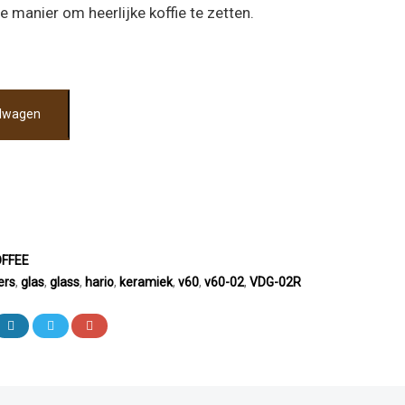
 manier om heerlijke koffie te zetten.
elwagen
FFEE
ters
,
glas
,
glass
,
hario
,
keramiek
,
v60
,
v60-02
,
VDG-02R