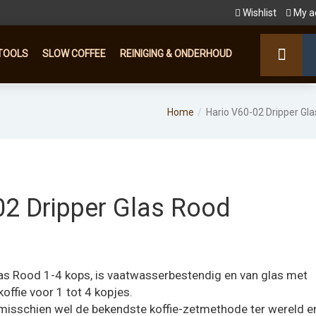
Wishlist
My a
TOOLS
SLOW COFFEE
REINIGING & ONDERHOUD
Home
Hario V60-02 Dripper Gl
02 Dripper Glas Rood
as Rood 1-4 kops, is vaatwasserbestendig en van glas met
offie voor 1 tot 4 kopjes.
 misschien wel de bekendste koffie-zetmethode ter wereld e