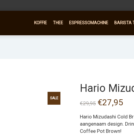
KOFFIE
THEE
ESPRESSOMACHINE
BARISTA 
Hario Mizu
SALE
Oorspronke
Hui
€
27,95
€
29,95
prijs
pri
Hario Mizudashi Cold Bre
was:
is:
aangenaam design. Drink
Coffee Pot Brown!
€29,95.
€27