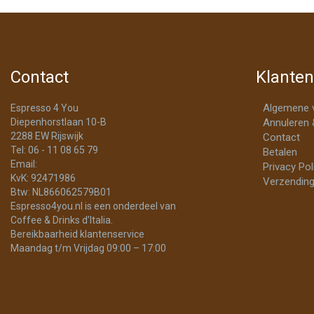
Contact
Klanten
Algemene 
Espresso 4 You
Diepenhorstlaan 10-B
Annuleren 
2288 EW Rijswijk
Contact
Tel: 06 - 11 08 65 79
Betalen
Email:
info@Espresso4You.nl
Privacy Pol
KvK: 92471986
Verzending
Btw: NL866062579B01
Espresso4you.nl is een onderdeel van
Coffee & Drinks d’Italia.
Bereikbaarheid klantenservice
Maandag t/m Vrijdag 09:00 – 17:00