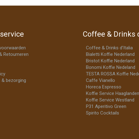
service
Coffee & Drinks d
voorwaarden
Coffee & Drinks d’Italia
& Retourneren
Bialetti Koffie Nederland
Bristot Koffie Nederland
Bonomi Koffie Nedeland
icy
TESTA ROSSA Koffie Nede
 & bezorging
Caffe Vianello
Horeca Espresso
Koffie Service Haaglande
Koffie Service Westland
P31 Aperitivo Green
Spirito Cocktails