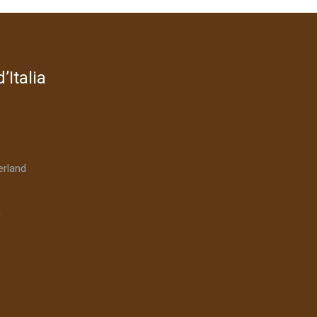
’Italia
rland
n