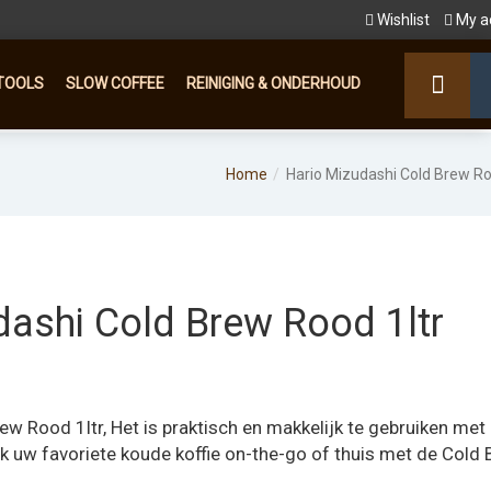
Wishlist
My a
TOOLS
SLOW COFFEE
REINIGING & ONDERHOUD
Home
Hario Mizudashi Cold Brew Ro
dashi Cold Brew Rood 1ltr
lijke
dige
js
w Rood 1ltr, Het is praktisch en makkelijk te gebruiken met
 uw favoriete koude koffie on-the-go of thuis met de Cold
,95.