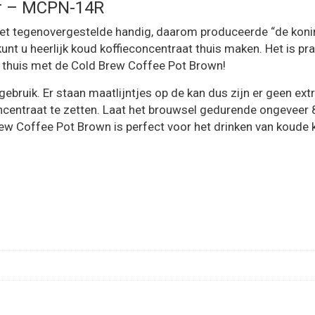
tr – MCPN-14R
s het tegenovergestelde handig, daarom produceerde “de koni
kunt u heerlijk koud koffieconcentraat thuis maken. Het is 
f thuis met de Cold Brew Coffee Pot Brown!
gebruik. Er staan maatlijntjes op de kan dus zijn er geen e
ntraat te zetten. Laat het brouwsel gedurende ongeveer 8-12
w Coffee Pot Brown is perfect voor het drinken van koude ko