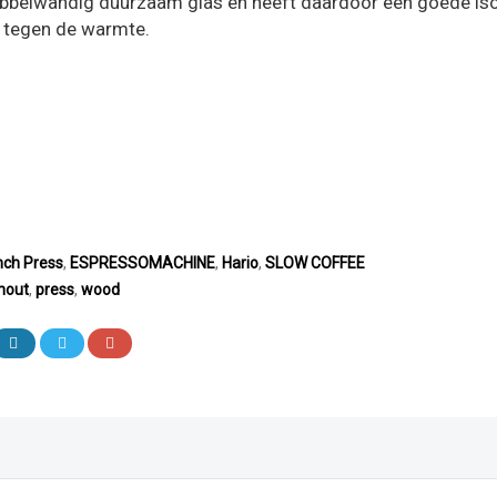
ubbelwandig duurzaam glas en heeft daardoor een goede iso
 tegen de warmte.
nch Press
,
ESPRESSOMACHINE
,
Hario
,
SLOW COFFEE
fhout
,
press
,
wood