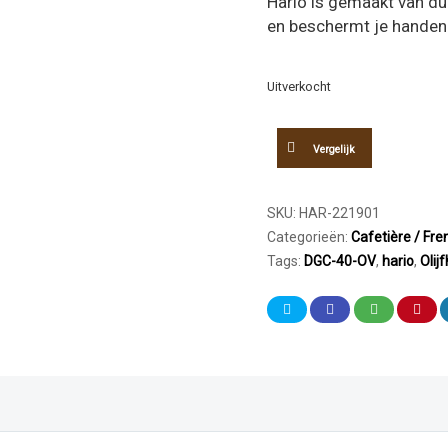
Hario is gemaakt van d
en beschermt je handen
Uitverkocht
Vergelijk
SKU:
HAR-221901
Categorieën:
Cafetière / Fre
Tags:
DGC-40-OV
,
hario
,
Olij