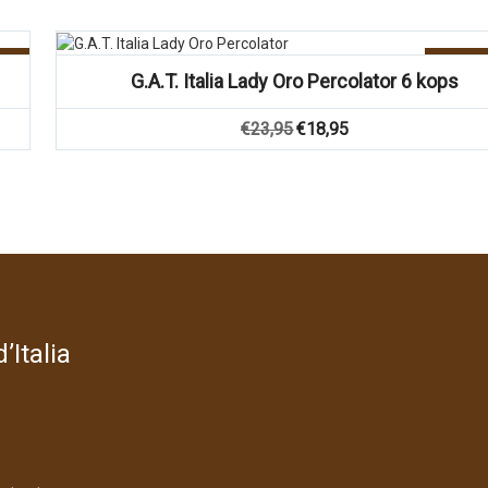
g!
Aanbie
G.A.T. Italia Lady Oro Percolator 6 kops
Oorspronkelijke
Huidige
€
23,95
€
18,95
prijs
prijs
was:
is:
€23,95.
€18,95.
’Italia