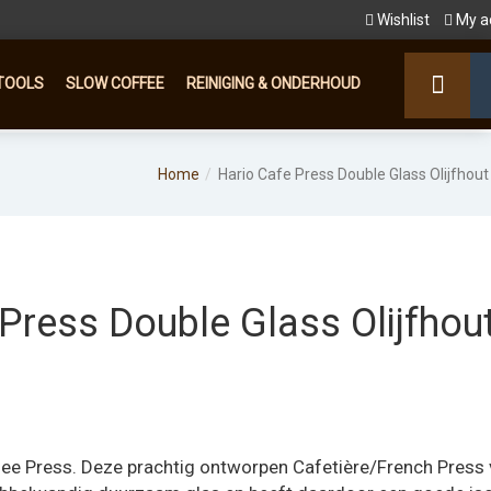
Wishlist
My a
TOOLS
SLOW COFFEE
REINIGING & ONDERHOUD
Home
Hario Cafe Press Double Glass Olijfhou
Press Double Glass Olijfhou
ee Press. Deze prachtig ontworpen Cafetière/French Press