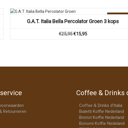
Vergelijk
Aanbiedin
G.A.T. Italia Bella Percolator Groen 3 kops
Oorspronkelijke
Huidige
€
25,95
€
15,95
prijs
prijs
was:
is:
€25,95.
€15,95.
service
Coffee & Drinks d
voorwaarden
Coffee & Drinks d’Italia
& Retourneren
Bialetti Koffie Nederland
Bristot Koffie Nederland
Bonomi Koffie Nedeland