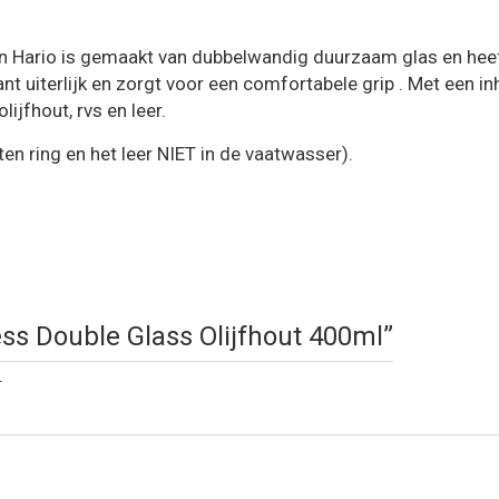
n Hario is gemaakt van dubbelwandig duurzaam glas en heef
nt uiterlijk en zorgt voor een comfortabele grip . Met een i
ijfhout, rvs en leer.
en ring en het leer NIET in de vaatwasser).
ress Double Glass Olijfhout 400ml”
.