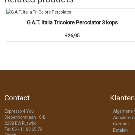
Vergelijk
G.A.T. Italia Tricolore Percolator 3 kops
€
26,95
Contact
Klanten
Algemene 
Espresso 4 You
Diepenhorstlaan 10-B
Annuleren 
2288 EW Rijswijk
Contact
Tel: 06 - 11 08 65 79
Betalen