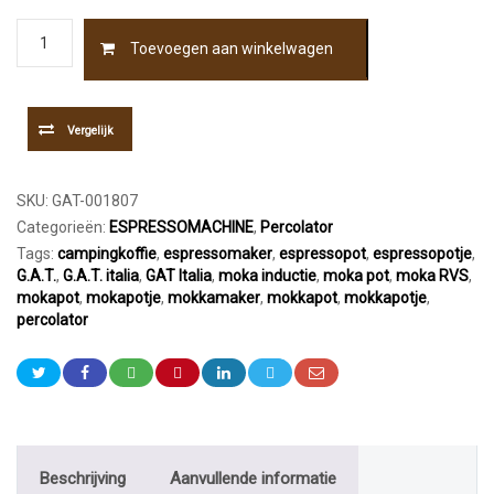
G.A.T.
Toevoegen aan winkelwagen
Italia
Lady
Induction
Percolator
Vergelijk
RVS
2
kops
SKU:
GAT-001807
aantal
Categorieën:
ESPRESSOMACHINE
,
Percolator
Tags:
campingkoffie
,
espressomaker
,
espressopot
,
espressopotje
,
G.A.T.
,
G.A.T. italia
,
GAT Italia
,
moka inductie
,
moka pot
,
moka RVS
,
mokapot
,
mokapotje
,
mokkamaker
,
mokkapot
,
mokkapotje
,
percolator
Beschrijving
Aanvullende informatie