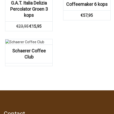
G.A.T. Italia Delizia
Coffeemaker 6 kops
Percolator Groen 3
kops
€
57,95
Oorspronkelijke
Huidige
€
23,95
€
15,95
prijs
prijs
was:
is:
€23,95.
€15,95.
Schaerer Coffee
Club
Contact