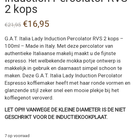
2 kops
Oorspronkelijke
Huidige
€
16,95
€
21,95
prijs
prijs
G.A.T. Italia Lady Induction Percolator RVS 2 kops –
was:
is:
100ml – Made in Italy. Met deze percolator van
authentieke Italiaanse makelij maakt u de fijnste
€21,95.
€16,95.
espresso. Het welbekende mokka potje ontwerp is
makkelijk in gebruik en daarnaast simpel schoon te
maken. Deze G.A.T. Italia Lady Induction Percolator
Espresso koffiemaker heeft met haar ronde vormen en
glanzende stijl zeker snel een mooie plekje bij het
koffiegenot veroverd.
LET OP!!! VANWEGE DE KLEINE DIAMETER IS DE NIET
GESCHRIKT VOOR DE INDUCTIEKOOKPLAAT.
7 op voorraad