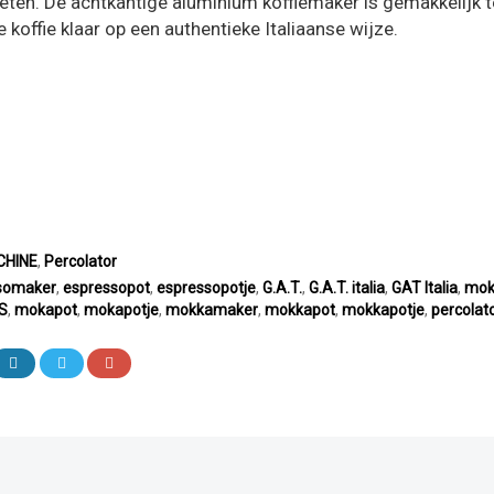
nieten. De achtkantige aluminium koffiemaker is gemakkelijk t
,95.
 koffie klaar op een authentieke Italiaanse wijze.
HINE
,
Percolator
somaker
,
espressopot
,
espressopotje
,
G.A.T.
,
G.A.T. italia
,
GAT Italia
,
mok
S
,
mokapot
,
mokapotje
,
mokkamaker
,
mokkapot
,
mokkapotje
,
percolat