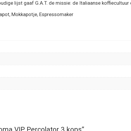
dige lijst gaaf G.A.T. de missie: de Italiaanse koffiecultuur
kapot, Mokkapotje, Espressomaker
Aroma VIP Percolator 3 kops”