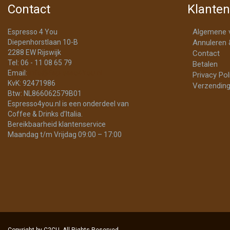
Contact
Klanten
Algemene 
Espresso 4 You
Diepenhorstlaan 10-B
Annuleren 
2288 EW Rijswijk
Contact
Tel: 06 - 11 08 65 79
Betalen
Email:
info@Espresso4You.nl
Privacy Pol
KvK: 92471986
Verzending
Btw: NL866062579B01
Espresso4you.nl is een onderdeel van
Coffee & Drinks d’Italia.
Bereikbaarheid klantenservice
Maandag t/m Vrijdag 09:00 – 17:00
Copyright by C2CU. All Rights Reserved.