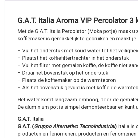
G.A.T. Italia Aroma VIP Percolator 3
Met de G.A.T. Italia Percolator (Moka potje) maak u z
koffiemaker is gemakkelijk te gebruiken en maakt je d
– Vul het onderstuk met koud water tot het veilighei
– Plaatst het koffiefiltertrechter in het onderstuk
– Vul het filter met gemalen koffie, de koffie niet a
– Draai het bovenstuk op het onderstuk
– Plaats de koffiemaker op de warmtebron
– Als het bovenstuk gevuld is met koffie de warmteb
Het water komt langzaam omhoog, door de gemalen ko
De aluminium pot is simpel demonteerbaar en kunt u
G.A.T. Italia
G.A.T. (
Gruppo Alternativo Tecnoindustrial
)
Italia is
producten en fenomenen: producten en fenomenen die 