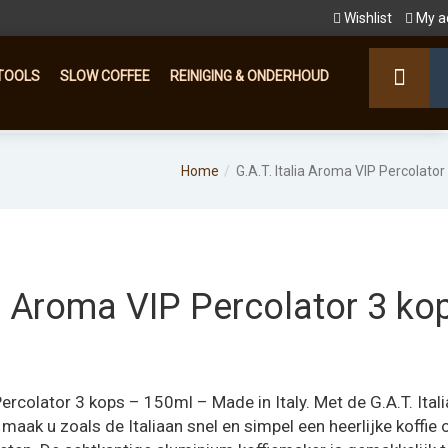
Wishlist
My a
TOOLS
SLOW COFFEE
REINIGING & ONDERHOUD
Home
G.A.T. Italia Aroma VIP Percolator
ia Aroma VIP Percolator 3 ko
lijke
dige
js
Percolator 3 kops – 150ml – Made in Italy. Met de G.A.T. Itali
maak u zoals de Italiaan snel en simpel een heerlijke koffie