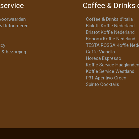
service
Coffee & Drinks d
voorwaarden
Coffee & Drinks d’Italia
& Retourneren
Bialetti Koffie Nederland
Bristot Koffie Nederland
Bonomi Koffie Nedeland
icy
TESTA ROSSA Koffie Nede
 & bezorging
Caffe Vianello
Horeca Espresso
Koffie Service Haaglande
Koffie Service Westland
P31 Aperitivo Green
Spirito Cocktails