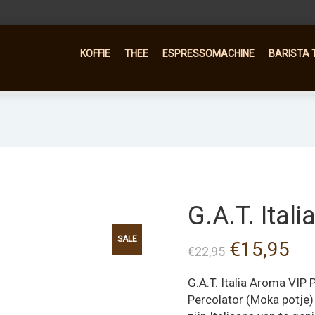
KOFFIE
THEE
ESPRESSOMACHINE
BARISTA 
G.A.T. Ital
SALE
Oorspronke
Hui
€
15,95
€
22,95
prijs
pri
G.A.T. Italia Aroma VIP 
was:
is:
Percolator (Moka potje) 