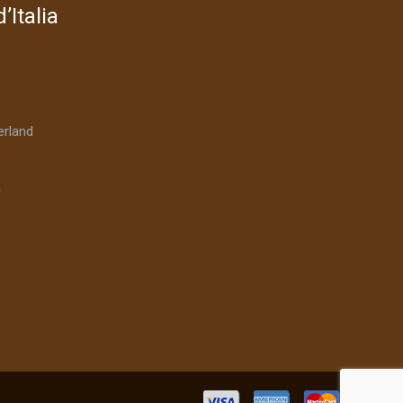
’Italia
rland
n