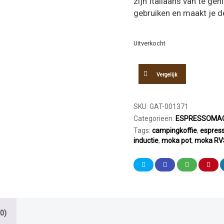
zijn Italiaans van te ge
€22,95.
€15
gebruiken en maakt je de
Uitverkocht
Vergelijk
SKU:
GAT-001371
Categorieën:
ESPRESSOMAC
Tags:
campingkoffie
,
espres
inductie
,
moka pot
,
moka RV
0)