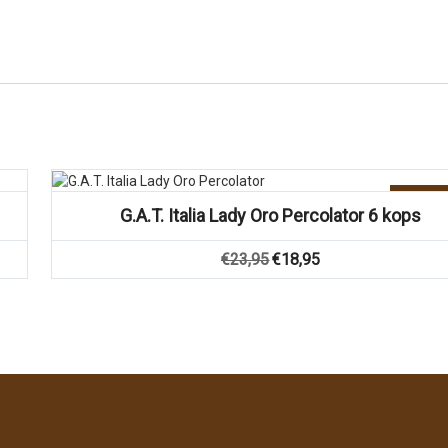
Aanbie
G.A.T. Italia Lady Oro Percolator 6 kops
Oorspronkelijke
Huidige
€
23,95
€
18,95
prijs
prijs
was:
is:
€23,95.
€18,95.