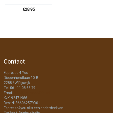
€
28,95
Contact
Espresso 4 You
Diepenhorstlaan 10-B
2288 EW Rijswijk
Tel: 06 - 11 08 65 79
Email:
info@Espresso4You.nl
KvK: 92471986
Btw: NL866062579B01
Espresso4you.nl is een onderdeel van
Coffee & Drinks d’Italia.