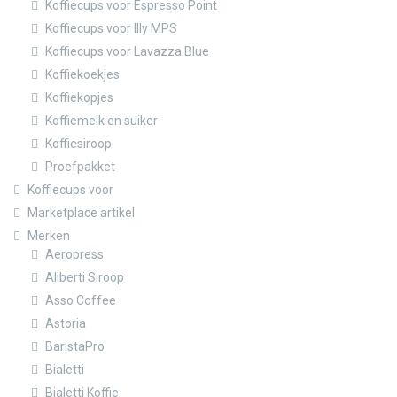
Koffiecups voor Espresso Point
Koffiecups voor Illy MPS
Koffiecups voor Lavazza Blue
Koffiekoekjes
Koffiekopjes
Koffiemelk en suiker
Koffiesiroop
Proefpakket
Koffiecups voor
Marketplace artikel
Merken
Aeropress
Aliberti Siroop
Asso Coffee
Astoria
BaristaPro
Bialetti
Bialetti Koffie