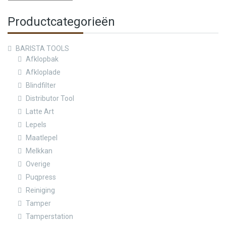
Productcategorieën
BARISTA TOOLS
Afklopbak
Afkloplade
Blindfilter
Distributor Tool
Latte Art
Lepels
Maatlepel
Melkkan
Overige
Puqpress
Reiniging
Tamper
Tamperstation