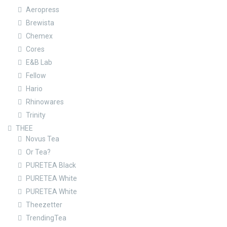
Aeropress
Brewista
Chemex
Cores
E&B Lab
Fellow
Hario
Rhinowares
Trinity
THEE
Novus Tea
Or Tea?
PURETEA Black
PURETEA White
PURETEA White
Theezetter
TrendingTea