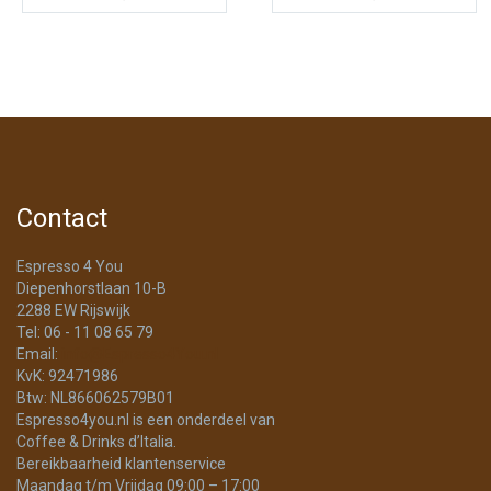
Contact
Espresso 4 You
Diepenhorstlaan 10-B
2288 EW Rijswijk
Tel: 06 - 11 08 65 79
Email:
info@Espresso4You.nl
KvK: 92471986
Btw: NL866062579B01
Espresso4you.nl is een onderdeel van
Coffee & Drinks d’Italia.
Bereikbaarheid klantenservice
Maandag t/m Vrijdag 09:00 – 17:00