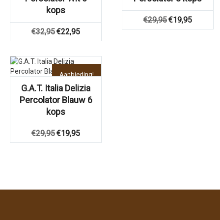
kops
Oorspronkelijke
Huidige
€
29,95
€
19,95
prijs
prijs
Oorspronkelijke
Huidige
€
32,95
€
22,95
was:
is:
prijs
prijs
€29,95.
€19,95.
was:
is:
€32,95.
€22,95.
Aanbieding!
G.A.T. Italia Delizia
Percolator Blauw 6
kops
Oorspronkelijke
Huidige
€
29,95
€
19,95
prijs
prijs
was:
is:
€29,95.
€19,95.