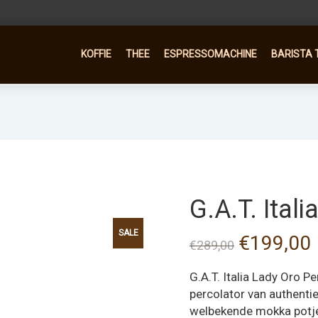
KOFFIE
THEE
ESPRESSOMACHINE
BARISTA 
G.A.T. Ital
SALE
Oorspronk
€
199,00
€
289,00
prijs
p
G.A.T. Italia Lady Oro P
was:
i
percolator van authentie
welbekende mokka potje 
€289,00.