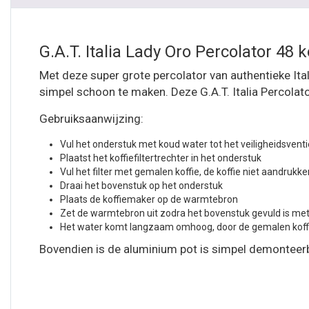
G.A.T. Italia Lady Oro Percolator 48
Met deze super grote percolator van authentieke Ita
simpel schoon te maken. Deze G.A.T. Italia Percolat
Gebruiksaanwijzing:
Vul het onderstuk met koud water tot het veiligheidsventi
Plaatst het koffiefiltertrechter in het onderstuk
Vul het filter met gemalen koffie, de koffie niet aandrukk
Draai het bovenstuk op het onderstuk
Plaats de koffiemaker op de warmtebron
Zet de warmtebron uit zodra het bovenstuk gevuld is met
Het water komt langzaam omhoog, door de gemalen koffie 
Bovendien is de aluminium pot is simpel demonteerba