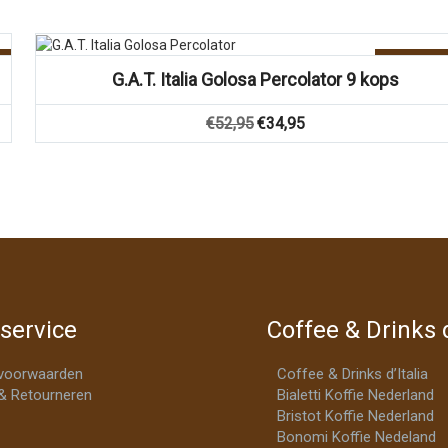
Vergelijk
Aanbiedin
G.A.T. Italia Golosa Percolator 9 kops
Oorspronkelijke
Huidige
€
52,95
€
34,95
prijs
prijs
was:
is:
€52,95.
€34,95.
service
Coffee & Drinks d
voorwaarden
Coffee & Drinks d’Italia
& Retourneren
Bialetti Koffie Nederland
Bristot Koffie Nederland
Bonomi Koffie Nedeland