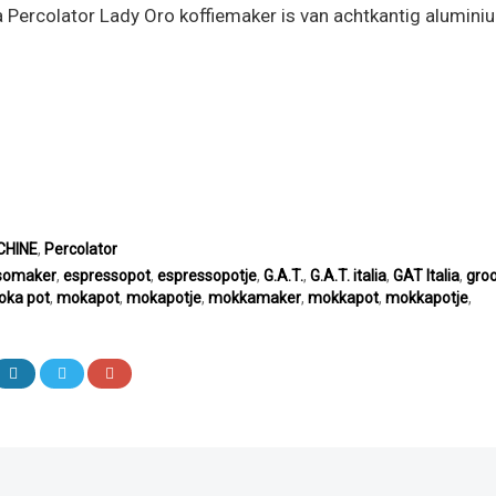
a Percolator Lady Oro koffiemaker is van achtkantig alumini
HINE
,
Percolator
somaker
,
espressopot
,
espressopotje
,
G.A.T.
,
G.A.T. italia
,
GAT Italia
,
groo
ka pot
,
mokapot
,
mokapotje
,
mokkamaker
,
mokkapot
,
mokkapotje
,