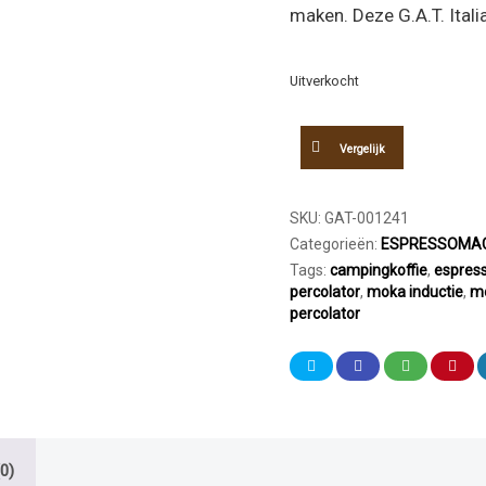
maken. Deze G.A.T. Itali
Uitverkocht
Vergelijk
SKU:
GAT-001241
Categorieën:
ESPRESSOMAC
Tags:
campingkoffie
,
espres
percolator
,
moka inductie
,
mo
percolator
0)