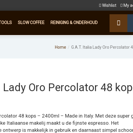
Wishlist
My a
TOOLS
SLOW COFFEE
REINIGING & ONDERHOUD
Home
G.A.T. Italia Lady Oro Percolator 
ia Lady Oro Percolator 48 ko
elijke
Huidige
rijs
ercolator 48 kops – 2400ml – Made in Italy. Met deze super 
s:
ke Italiaanse makelij maakt u de fijnste espresso. Het
ontwerp is makkelijk in gebruik en daarnaast simpel schoo
€199,00.