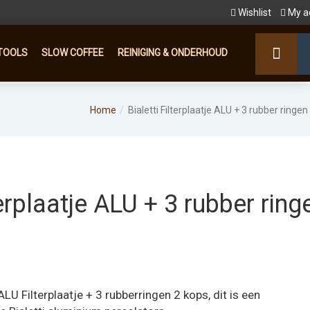
Wishlist
My a
TOOLS
SLOW COFFEE
REINIGING & ONDERHOUD
Home
Bialetti Filterplaatje ALU + 3 rubber ringen
terplaatje ALU + 3 rubber ring
LU Filterplaatje + 3 rubberringen 2 kops, dit is een