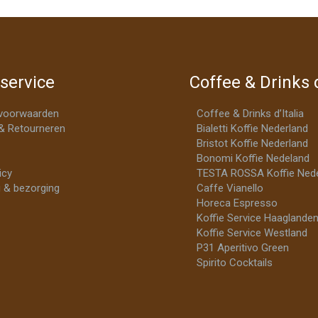
service
Coffee & Drinks d
voorwaarden
Coffee & Drinks d’Italia
& Retourneren
Bialetti Koffie Nederland
Bristot Koffie Nederland
Bonomi Koffie Nedeland
icy
TESTA ROSSA Koffie Nede
 & bezorging
Caffe Vianello
Horeca Espresso
Koffie Service Haaglande
Koffie Service Westland
P31 Aperitivo Green
Spirito Cocktails