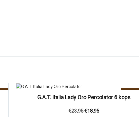
g!
Aanbie
G.A.T. Italia Lady Oro Percolator 6 kops
Oorspronkelijke
Huidige
€
23,95
€
18,95
prijs
prijs
was:
is:
€23,95.
€18,95.