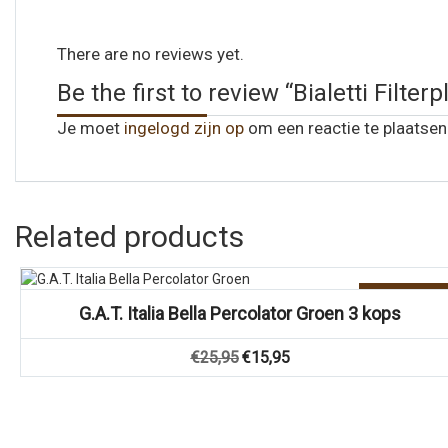
There are no reviews yet.
Be the first to review “Bialetti Filte
Je moet
ingelogd zijn op
om een reactie te plaatsen
Related products
Vergelijk
Aanbieding!
G.A.T. Italia Bella Percolator Groen 3 kops
Oorspronkelijke
Huidige
€
25,95
€
15,95
prijs
prijs
was:
is:
€25,95.
€15,95.