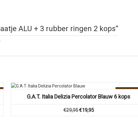
rplaatje ALU + 3 rubber ringen 2 kops”
.
Vergelijk
Aanbiedin
G.A.T. Italia Delizia Percolator Blauw 6 kops
Oorspronkelijke
Huidige
€
29,95
€
19,95
prijs
prijs
was:
is:
€29,95.
€19,95.