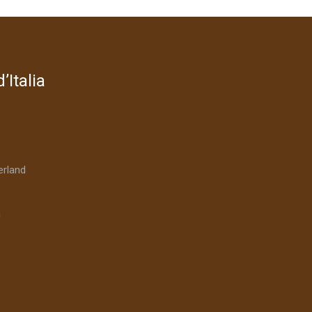
’Italia
rland
n