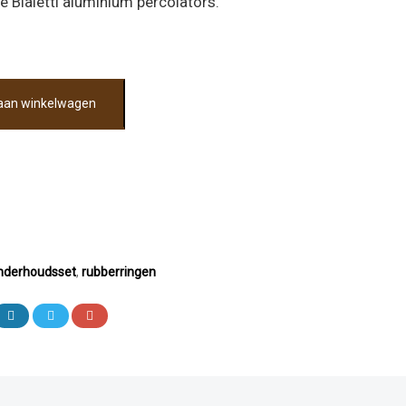
e Bialetti aluminium percolators.
aan winkelwagen
nderhoudsset
,
rubberringen