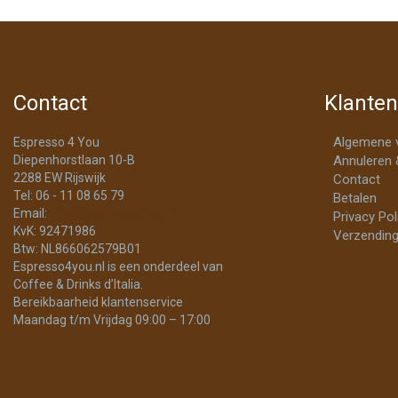
Contact
Klanten
Algemene 
Espresso 4 You
Diepenhorstlaan 10-B
Annuleren 
2288 EW Rijswijk
Contact
Tel: 06 - 11 08 65 79
Betalen
Email:
info@Espresso4You.nl
Privacy Pol
KvK: 92471986
Verzending
Btw: NL866062579B01
Espresso4you.nl is een onderdeel van
Coffee & Drinks d’Italia.
Bereikbaarheid klantenservice
Maandag t/m Vrijdag 09:00 – 17:00