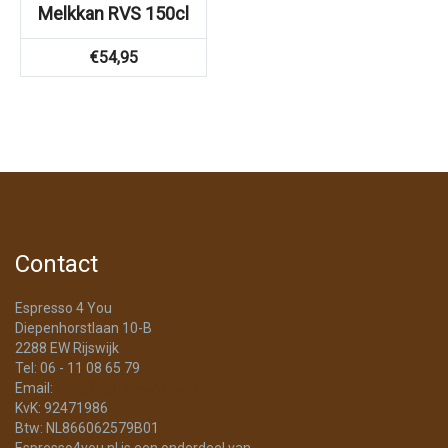
Melkkan RVS 150cl
€
54,95
Contact
Espresso 4 You
Diepenhorstlaan 10-B
2288 EW Rijswijk
Tel: 06 - 11 08 65 79
Email:
info@Espresso4You.nl
KvK: 92471986
Btw: NL866062579B01
Espresso4you.nl is een onderdeel van