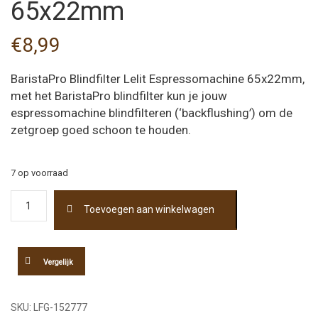
65x22mm
€
8,99
BaristaPro Blindfilter Lelit Espressomachine 65x22mm,
met het BaristaPro blindfilter kun je jouw
espressomachine blindfilteren (‘backflushing’) om de
zetgroep goed schoon te houden.
7 op voorraad
BaristaPro
Toevoegen aan winkelwagen
Blindfilter
Lelit
Espressomachine
65x22mm
Vergelijk
aantal
SKU:
LFG-152777