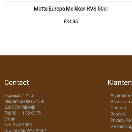
Motta Europa Melkkan RVS 50cl
€
34,95
Contact
Klanten
Algemene 
Espresso 4 You
Diepenhorstlaan 10-B
Annuleren 
2288 EW Rijswijk
Contact
Tel: 06 - 11 08 65 79
Betalen
Email:
info@Espresso4You.nl
Privacy Pol
KvK: 92471986
Verzending
Btw: NL866062579B01