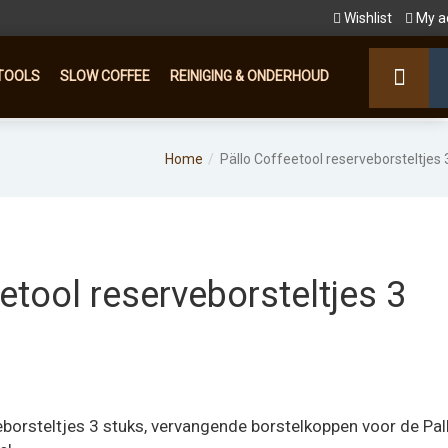
Wishlist
My a
TOOLS
SLOW COFFEE
REINIGING & ONDERHOUD
Home
Pällo Coffeetool reserveborsteltjes 
etool reserveborsteltjes 3
eborsteltjes 3 stuks, vervangende borstelkoppen voor de Pal