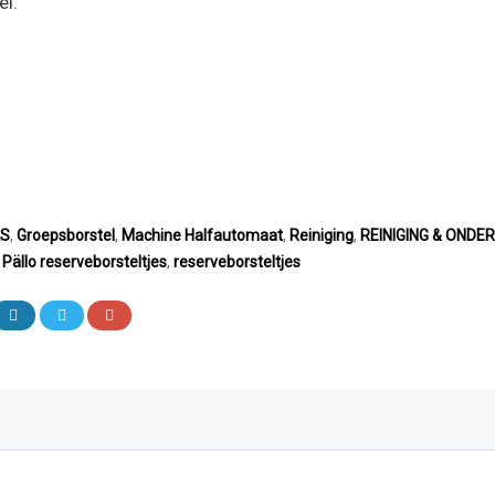
el.
LS
,
Groepsborstel
,
Machine Halfautomaat
,
Reiniging
,
REINIGING & ONDE
,
Pällo reserveborsteltjes
,
reserveborsteltjes