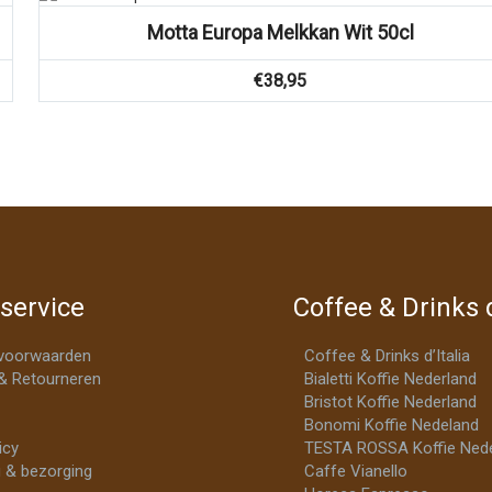
Motta Europa Melkkan Wit 50cl
€
38,95
service
Coffee & Drinks d
voorwaarden
Coffee & Drinks d’Italia
& Retourneren
Bialetti Koffie Nederland
Bristot Koffie Nederland
Bonomi Koffie Nedeland
icy
TESTA ROSSA Koffie Nede
 & bezorging
Caffe Vianello