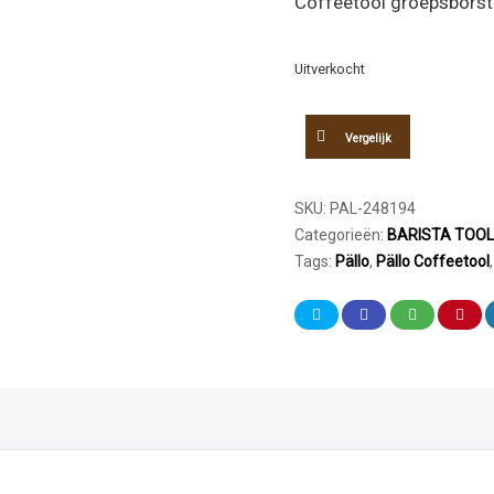
Coffeetool groepsborst
Uitverkocht
Vergelijk
SKU:
PAL-248194
Categorieën:
BARISTA TOO
Tags:
Pällo
,
Pällo Coffeetool