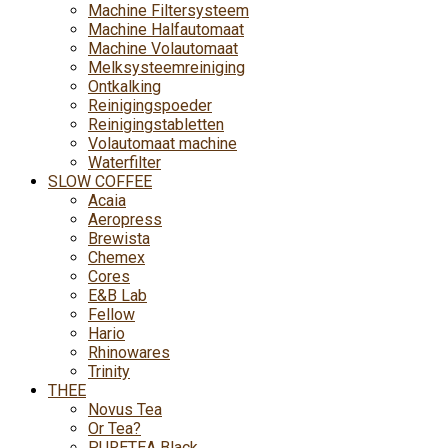
Machine Filtersysteem
Machine Halfautomaat
Machine Volautomaat
Melksysteemreiniging
Ontkalking
Reinigingspoeder
Reinigingstabletten
Volautomaat machine
Waterfilter
SLOW COFFEE
Acaia
Aeropress
Brewista
Chemex
Cores
E&B Lab
Fellow
Hario
Rhinowares
Trinity
THEE
Novus Tea
Or Tea?
PURETEA Black