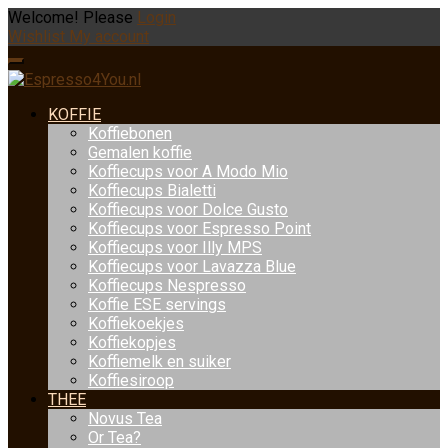
Welcome! Please
Login
Wishlist
My account
KOFFIE
Koffiebonen
Gemalen koffie
Koffiecups voor A Modo Mio
Koffiecups Bialetti
Koffiecups voor Dolce Gusto
Koffiecups voor Espresso Point
Koffiecups voor Illy MPS
Koffiecups voor Lavazza Blue
Koffiecups Nespresso
Koffie ESE servings
Koffiekoekjes
Koffiekopjes
Koffiemelk en suiker
Koffiesiroop
THEE
Novus Tea
Or Tea?