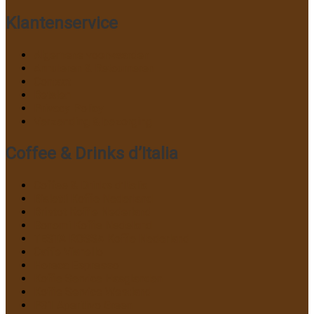
Klantenservice
Algemene voorwaarden
Annuleren & Retourneren
Contact
Betalen
Privacy Policy
Verzending & bezorging
Coffee & Drinks d’Italia
Coffee & Drinks d’Italia
Bialetti Koffie Nederland
Bristot Koffie Nederland
Bonomi Koffie Nedeland
TESTA ROSSA Koffie Nederland
Caffe Vianello
Horeca Espresso
Koffie Service Haaglanden
Koffie Service Westland
P31 Aperitivo Green