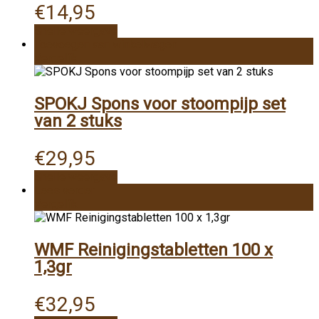
€
14,95
Snelle weergave
Toevoegen aan winkelwagen
Vergelijk
SPOKJ Spons voor stoompijp set
van 2 stuks
€
29,95
Snelle weergave
Lees verder
Vergelijk
WMF Reinigingstabletten 100 x
1,3gr
€
32,95