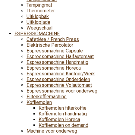
Tampingmat
Thermometer
Uitklopbak
Uitkloplade
Weegschaal
ESPRESSOMACHINE
Cafetière / French Press
Elektrische Percolator
Espressomachine Capsule
Espressomachine Halfautomaat
Espressomachine Handmatig
Espressomachine Horeca
Espressomachine Kantoor/Werk
Espressomachine Onderdelen
Espressomachine Volautomaat
Espressomachine voor onderweg
Filterkoffiemachine
Koffiemolen
Koffiemolen filterkoffie
Koffiemolen handmatig
Koffiemolen Horeca
Koffiemolen on demand
Machine voor onderweg