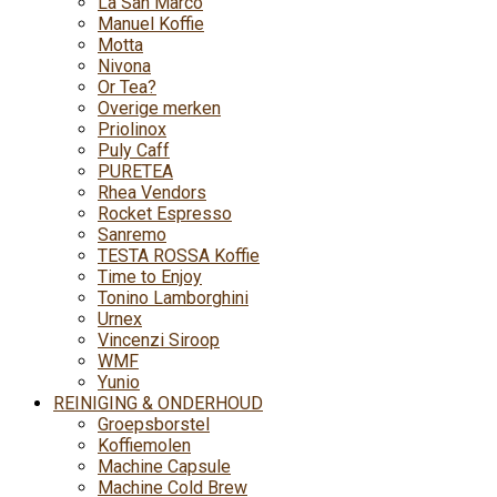
La San Marco
Manuel Koffie
Motta
Nivona
Or Tea?
Overige merken
Priolinox
Puly Caff
PURETEA
Rhea Vendors
Rocket Espresso
Sanremo
TESTA ROSSA Koffie
Time to Enjoy
Tonino Lamborghini
Urnex
Vincenzi Siroop
WMF
Yunio
REINIGING & ONDERHOUD
Groepsborstel
Koffiemolen
Machine Capsule
Machine Cold Brew