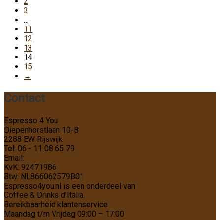
2
3
…
11
12
13
14
15
→
Contact
Espresso 4 You
Diepenhorstlaan 10-B
2288 EW Rijswijk
Tel: 06 - 11 08 65 79
Email:
info@Espresso4You.nl
KvK: 92471986
Btw: NL866062579B01
Espresso4you.nl is een onderdeel van
Coffee & Drinks d’Italia.
Bereikbaarheid klantenservice
Maandag t/m Vrijdag 09:00 – 17:00