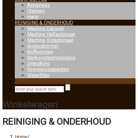
Aeropress
Chemex
Hario
REINIGING & ONDERHOUD
Machine Capsule
Machine Halfautomaat
Machine Volautomaat
Groepsborstel
Koffiemolen
Melksysteemreiniging
Ontkalking
Reinigingstabletten
Waterfilter
Winkelwagen
REINIGING & ONDERHOUD
Home