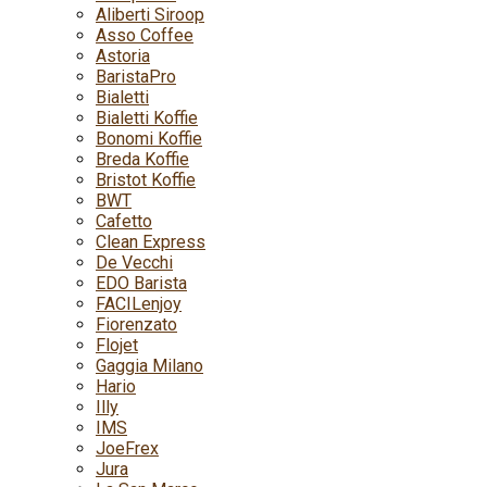
Aliberti Siroop
Asso Coffee
Astoria
BaristaPro
Bialetti
Bialetti Koffie
Bonomi Koffie
Breda Koffie
Bristot Koffie
BWT
Cafetto
Clean Express
De Vecchi
EDO Barista
FACILenjoy
Fiorenzato
Flojet
Gaggia Milano
Hario
Illy
IMS
JoeFrex
Jura