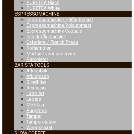
PURETEA Black
PURETEA White
ESPRESSOMACHINE
Espressomachine Halfautomaat
Espressomachine Volautomaat
Espressomachine Capsule
Filterkoffiemachine
Cafetière / French Press
Koffiemolen
Machine voor onderweg
Percolator
BARISTA TOOLS
Afklopbak
Afkloplade
Blindfilter
Reiniging
Latte Art
Lepels
Melkkan
Puqpress
Tamper
Tamperstation
Weegschaal
SLOW COFFEE