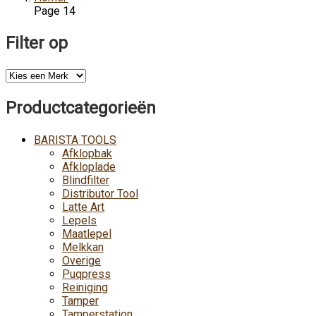
Page 14
Filter op
Productcategorieën
BARISTA TOOLS
Afklopbak
Afkloplade
Blindfilter
Distributor Tool
Latte Art
Lepels
Maatlepel
Melkkan
Overige
Puqpress
Reiniging
Tamper
Tamperstation