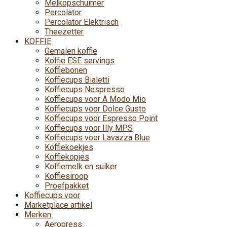
Melkopschuimer
Percolator
Percolator Elektrisch
Theezetter
KOFFIE
Gemalen koffie
Koffie ESE servings
Koffiebonen
Koffiecups Bialetti
Koffiecups Nespresso
Koffiecups voor A Modo Mio
Koffiecups voor Dolce Gusto
Koffiecups voor Espresso Point
Koffiecups voor Illy MPS
Koffiecups voor Lavazza Blue
Koffiekoekjes
Koffiekopjes
Koffiemelk en suiker
Koffiesiroop
Proefpakket
Koffiecups voor
Marketplace artikel
Merken
Aeropress