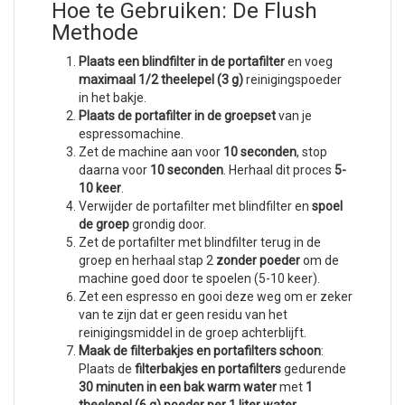
Hoe te Gebruiken: De Flush
Methode
Plaats een blindfilter in de portafilter
en voeg
maximaal 1/2 theelepel (3 g)
reinigingspoeder
in het bakje.
Plaats de portafilter in de groepset
van je
espressomachine.
Zet de machine aan voor
10 seconden
, stop
daarna voor
10 seconden
. Herhaal dit proces
5-
10 keer
.
Verwijder de portafilter met blindfilter en
spoel
de groep
grondig door.
Zet de portafilter met blindfilter terug in de
groep en herhaal stap 2
zonder poeder
om de
machine goed door te spoelen (5-10 keer).
Zet een espresso en gooi deze weg om er zeker
van te zijn dat er geen residu van het
reinigingsmiddel in de groep achterblijft.
Maak de filterbakjes en portafilters schoon
:
Plaats de
filterbakjes en portafilters
gedurende
30 minuten in een bak warm water
met
1