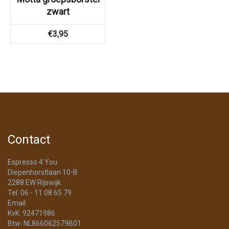
zwart
€
3,95
Contact
Espresso 4 You
Diepenhorstlaan 10-B
2288 EW Rijswijk
Tel: 06 - 11 08 65 79
Email:
info@Espresso4You.nl
KvK: 92471986
Btw: NL866062579B01