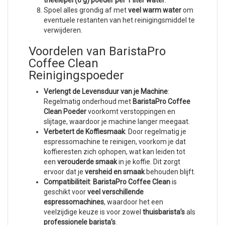
theelepel (6 g) poeder per 1 liter water
.
Spoel alles grondig af met
veel warm water
om
eventuele restanten van het reinigingsmiddel te
verwijderen.
Voordelen van BaristaPro
Coffee Clean
Reinigingspoeder
Verlengt de Levensduur van je Machine
:
Regelmatig onderhoud met
BaristaPro Coffee
Clean Poeder
voorkomt verstoppingen en
slijtage, waardoor je machine langer meegaat.
Verbetert de Koffiesmaak
: Door regelmatig je
espressomachine te reinigen, voorkom je dat
koffieresten zich ophopen, wat kan leiden tot
een
verouderde smaak
in je koffie. Dit zorgt
ervoor dat je
versheid en smaak
behouden blijft.
Compatibiliteit
:
BaristaPro Coffee Clean
is
geschikt voor
veel verschillende
espressomachines
, waardoor het een
veelzijdige keuze is voor zowel
thuisbarista’s
als
professionele barista’s
.