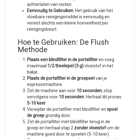
achterlaten van resten.
Eenvoudig te Gebruiken
: Het gebruik van het
vloeibare reinigingsmiddel is eenvoudig en
vereist slechts een kleine hoeveelheid per
reinigingsbeurt.
Hoe te Gebruiken: De Flush
Methode
Plaats een blindfilter in de portafilter
en voeg
maximaal
1/2 theelepel (3 g)
vloeistof in het
bakje.
Plaats de portafilter in de groepset
van je
espressomachine.
Zet de machine aan voor
10 seconden
, stop
vervolgens voor
10 seconden
. Herhaal dit proces
5-10 keer
.
Verwijder de portafilter met blindfilter en
spoel
de groep
grondig door.
Zet de portafilter met blindfilter terug in de
groep en herhaal stap 2
zonder vloeistof
om de
machine goed door te spoelen (5-10 keer).