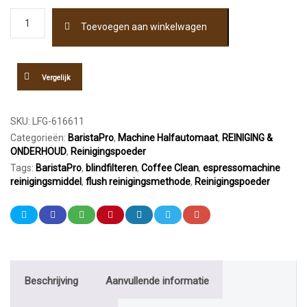
Coffee
Toevoegen aan winkelwagen
Clean
L
Reinigingsmiddel
Vloeibaar
Vergelijk
1000ml
aantal
SKU:
LFG-616611
Categorieën:
BaristaPro
,
Machine Halfautomaat
,
REINIGING &
ONDERHOUD
,
Reinigingspoeder
Tags:
BaristaPro
,
blindfilteren
,
Coffee Clean
,
espressomachine
reinigingsmiddel
,
flush reinigingsmethode
,
Reinigingspoeder
Beschrijving
Aanvullende informatie