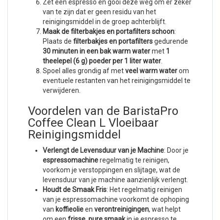
Zet een espresso en gooi deze weg om er zeker
van te zijn dat er geen residu van het
reinigingsmiddel in de groep achterblijft.
Maak de filterbakjes en portafilters schoon
:
Plaats de
filterbakjes en portafilters
gedurende
30 minuten in een bak warm water
met
1
theelepel (6 g) poeder per 1 liter water
.
Spoel alles grondig af met
veel warm water
om
eventuele restanten van het reinigingsmiddel te
verwijderen.
Voordelen van de BaristaPro
Coffee Clean L Vloeibaar
Reinigingsmiddel
Verlengt de Levensduur van je Machine
: Door je
espressomachine
regelmatig te reinigen,
voorkom je verstoppingen en slijtage, wat de
levensduur van je machine aanzienlijk verlengt.
Houdt de Smaak Fris
: Het regelmatig reinigen
van je espressomachine voorkomt de ophoping
van
koffieolie
en
verontreinigingen
, wat helpt
om een
frisse, pure smaak
in je espresso te