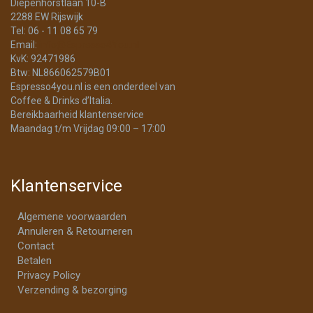
Diepenhorstlaan 10-B
2288 EW Rijswijk
Tel: 06 - 11 08 65 79
Email:
info@Espresso4You.nl
KvK: 92471986
Btw: NL866062579B01
Espresso4you.nl is een onderdeel van
Coffee & Drinks d’Italia.
Bereikbaarheid klantenservice
Maandag t/m Vrijdag 09:00 – 17:00
Klantenservice
Algemene voorwaarden
Annuleren & Retourneren
Contact
Betalen
Privacy Policy
Verzending & bezorging