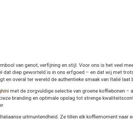
mbool van genot, verfijning en stijl. Voor ons is het veel me
eel dat diep geworteld is in ons erfgoed – en dat wij met tr
jgt en overal ter wereld de authentieke smaak van Italië laat 
hini
met de zorgvuldige selectie van groene koffiebonen – al
ecieze branding en optimale opslag tot strenge kwaliteitscont
r.
taliaanse uitmuntendheid. Ze tillen elk koffiemoment naar e