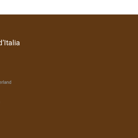
’Italia
rland
n