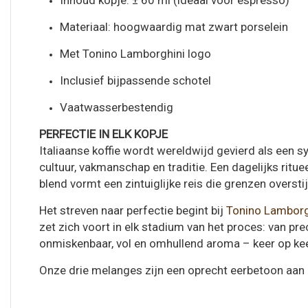
Inhoud kopje: ± 60 ml (ideaal voor espresso)
Materiaal: hoogwaardig mat zwart porselein
Met Tonino Lamborghini logo
Inclusief bijpassende schotel
Vaatwasserbestendig
PERFECTIE IN ELK KOPJE
Italiaanse koffie wordt wereldwijd gevierd als een sy
cultuur, vakmanschap en traditie. Een dagelijks ritu
blend vormt een zintuiglijke reis die grenzen oversti
Het streven naar perfectie begint bij
Tonino Lamborg
zet zich voort in elk stadium van het proces: van pr
onmiskenbaar, vol en omhullend aroma – keer op kee
Onze drie melanges zijn een oprecht eerbetoon aan I