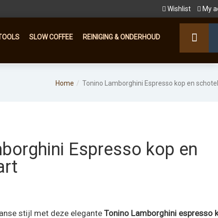
Wishlist
My a
TOOLS
SLOW COFFEE
REINIGING & ONDERHOUD
Home
Tonino Lamborghini Espresso kop en schote
borghini Espresso kop en
art
aanse stijl met deze elegante
Tonino Lamborghini espresso 