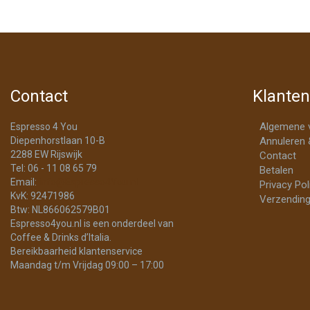
Contact
Klanten
Algemene 
Espresso 4 You
Diepenhorstlaan 10-B
Annuleren 
2288 EW Rijswijk
Contact
Tel: 06 - 11 08 65 79
Betalen
Email:
info@Espresso4You.nl
Privacy Pol
KvK: 92471986
Verzending
Btw: NL866062579B01
Espresso4you.nl is een onderdeel van
Coffee & Drinks d’Italia.
Bereikbaarheid klantenservice
Maandag t/m Vrijdag 09:00 – 17:00