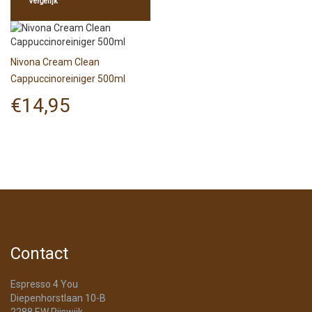
Vergelijk
Nivona Cream Clean
Cappuccinoreiniger 500ml
€
14,95
Contact
Espresso 4 You
Diepenhorstlaan 10-B
2288 EW Rijswijk