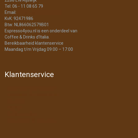
Tel: 06 - 11 08 65 79
Email:
info@Espresso4You.nl
KvK: 92471986
Btw: NL866062579B01
Espresso4you.nl is een onderdeel van
Coffee & Drinks d’Italia.
Bereikbaarheid klantenservice
Maandag t/m Vrijdag 09:00 – 17:00
Klantenservice
Algemene voorwaarden
Annuleren & Retourneren
Contact
Betalen
Privacy Policy
Verzending & bezorging