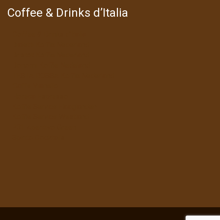
Coffee & Drinks d’Italia
Coffee & Drinks d’Italia
Bialetti Koffie Nederland
Bristot Koffie Nederland
Bonomi Koffie Nedeland
TESTA ROSSA Koffie Nederland
Caffe Vianello
Horeca Espresso
Koffie Service Haaglanden
Koffie Service Westland
P31 Aperitivo Green
Spirito Cocktails