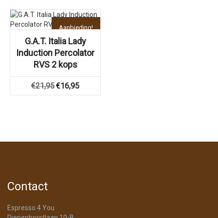
Aanbieding!
G.A.T. Italia Lady
Induction Percolator
RVS 2 kops
Oorspronkelijke
Huidige
€
21,95
€
16,95
prijs
prijs
was:
is:
€21,95.
€16,95.
Contact
Espresso 4 You
Diepenhorstlaan 10-B