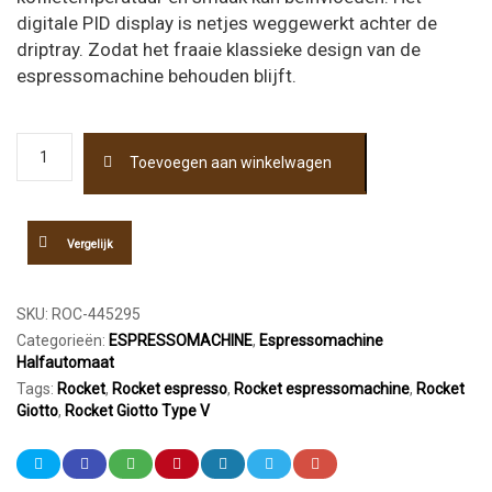
digitale PID display is netjes weggewerkt achter de
driptray. Zodat het fraaie klassieke design van de
espressomachine behouden blijft.
Rocket
Toevoegen aan winkelwagen
Espresso
Giotto
Cronometro
V
Vergelijk
aantal
SKU:
ROC-445295
Categorieën:
ESPRESSOMACHINE
,
Espressomachine
Halfautomaat
Tags:
Rocket
,
Rocket espresso
,
Rocket espressomachine
,
Rocket
Giotto
,
Rocket Giotto Type V