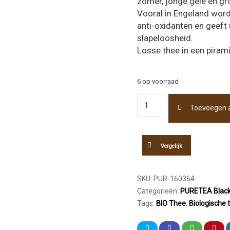
zomer, jonge gele en g
Vooral in Engeland wordt
anti-oxidanten en geeft
slapeloosheid.
Losse thee in een pirami
6 op voorraad
Pure
Toevoegen 
Tea
Linden
Biologische
Thee
Vergelijk
Sachet
25st
aantal
SKU:
PUR-160364
Categorieën:
PURETEA Blac
Tags:
BIO Thee
,
Biologische 