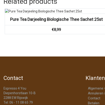
Related products
Vergelijk
Pure Tea Darjeeling Biologische Thee Sachet 25st
€
8,99
Contact
Klanten
Algemene 
Espresso 4 You
Diepenhorstlaan 10-B
Annuleren 
2288 EW Rijswijk
Contact
Tel: 06 - 11 08 65 79
Betalen