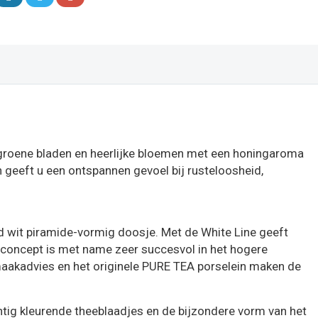
n groene bladen en heerlijke bloemen met een honingaroma
n geeft u een ontspannen gevoel bij rusteloosheid,
nd wit piramide-vormig doosje. Met de White Line geeft
e concept is met name zeer succesvol in het hogere
maakadvies en het originele PURE TEA porselein maken de
htig kleurende theeblaadjes en de bijzondere vorm van het