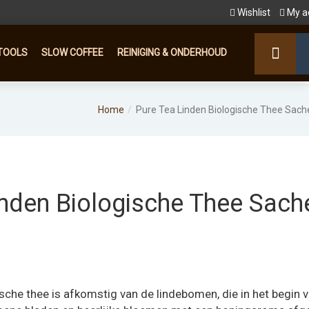
Wishlist
My a
TOOLS
SLOW COFFEE
REINIGING & ONDERHOUD
Home
Pure Tea Linden Biologische Thee Sach
inden Biologische Thee Sach
che thee is afkomstig van de lindebomen, die in het begin 