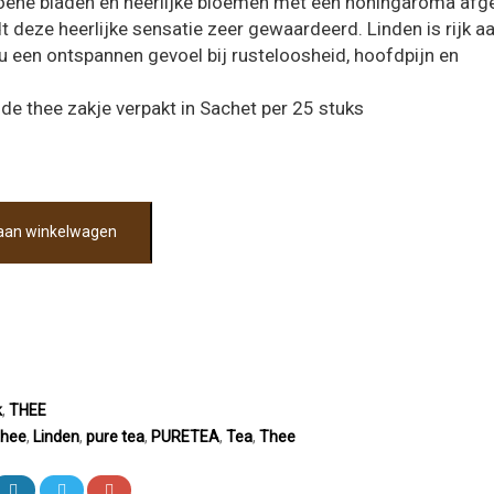
roene bladen en heerlijke bloemen met een honingaroma afg
 deze heerlijke sensatie zeer gewaardeerd. Linden is rijk a
 u een ontspannen gevoel bij rusteloosheid, hoofdpijn en
de thee zakje verpakt in Sachet per 25 stuks
aan winkelwagen
k
,
THEE
thee
,
Linden
,
pure tea
,
PURETEA
,
Tea
,
Thee