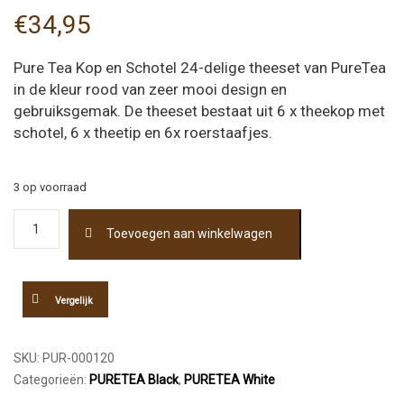
€
34,95
Pure Tea Kop en Schotel 24-delige theeset van PureTea
in de kleur rood van zeer mooi design en
gebruiksgemak. De theeset bestaat uit 6 x theekop met
schotel, 6 x theetip en 6x roerstaafjes.
3 op voorraad
Pure
Toevoegen aan winkelwagen
Tea
Kop
en
Schotel
Vergelijk
set
Rood
24-
SKU:
PUR-000120
delig
aantal
Categorieën:
PURETEA Black
,
PURETEA White