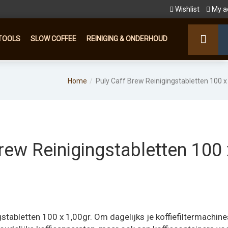
Wishlist
My a
TOOLS
SLOW COFFEE
REINIGING & ONDERHOUD
Home
Puly Caff Brew Reinigingstabletten 100 x
rew Reinigingstabletten 100 
stabletten 100 x 1,00gr. Om dagelijks je koffiefiltermachine