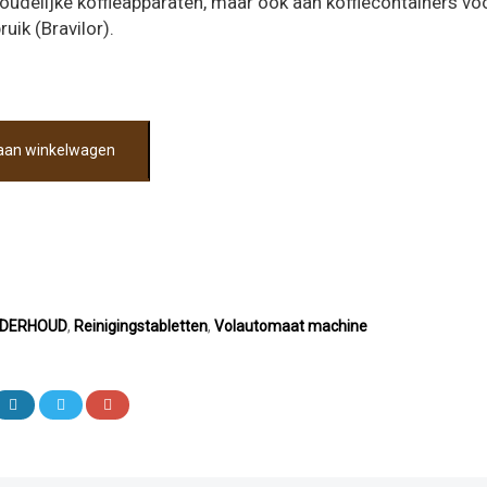
oudelijke koffieapparaten, maar ook aan koffiecontainers vo
uik (Bravilor).
aan winkelwagen
ONDERHOUD
,
Reinigingstabletten
,
Volautomaat machine