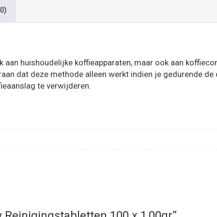
0)
nk aan huishoudelijke koffieapparaten, maar ook aan koffiecon
aan dat deze methode alleen werkt indien je gedurende de d
fieaanslag te verwijderen.
w Reinigingstabletten 100 x 1,00gr”