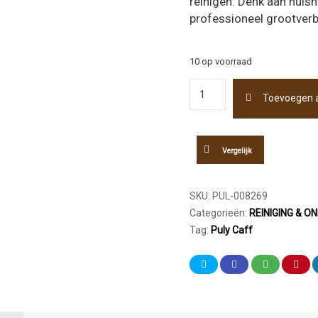
reinigen. Denk aan huish
professioneel grootverbr
10 op voorraad
Puly
Toevoegen 
Caff
Brew
Reinigingstabletten
100
Vergelijk
x
1,00gr
aantal
SKU:
PUL-008269
Categorieën:
REINIGING & 
Tag:
Puly Caff