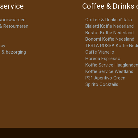
service
Coffee & Drinks d
voorwaarden
Coffee & Drinks d’Italia
& Retourneren
Bialetti Koffie Nederland
Bristot Koffie Nederland
Bonomi Koffie Nedeland
icy
TESTA ROSSA Koffie Nede
 & bezorging
Caffe Vianello
Horeca Espresso
Koffie Service Haaglande
Koffie Service Westland
P31 Aperitivo Green
Spirito Cocktails