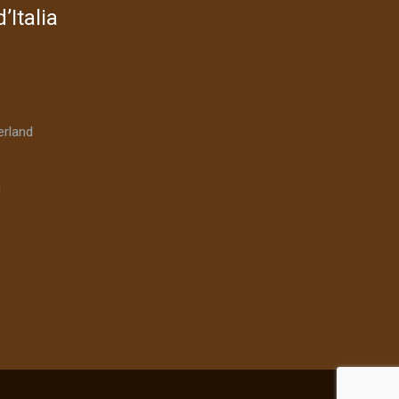
’Italia
rland
n