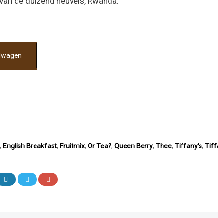
d van de duizend heuvels, Rwanda.
elwagen
,
English Breakfast
,
Fruitmix
,
Or Tea?
,
Queen Berry
,
Thee
,
Tiffany's
,
Tiff