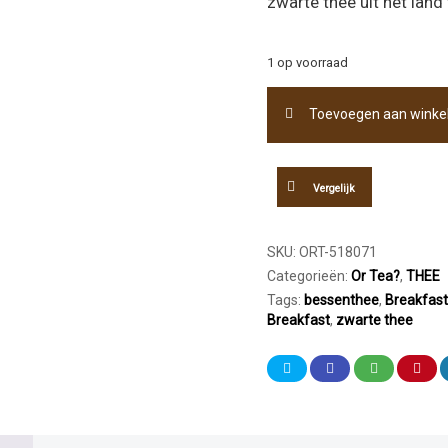
zwarte thee uit het lan
1 op voorraad
Or
Toevoegen aan wink
Tea?
Tiffany's
Breakfast
Sachet
Vergelijk
50
stuks
aantal
SKU:
ORT-518071
Categorieën:
Or Tea?
,
THEE
Tags:
bessenthee
,
Breakfast
Breakfast
,
zwarte thee