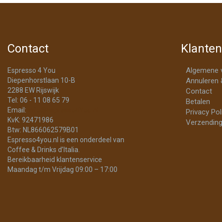
Contact
Klanten
Algemene 
Espresso 4 You
Diepenhorstlaan 10-B
Annuleren 
2288 EW Rijswijk
Contact
Tel: 06 - 11 08 65 79
Betalen
Email:
info@Espresso4You.nl
Privacy Pol
KvK: 92471986
Verzending
Btw: NL866062579B01
Espresso4you.nl is een onderdeel van
Coffee & Drinks d’Italia.
Bereikbaarheid klantenservice
Maandag t/m Vrijdag 09:00 – 17:00