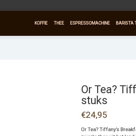
KOFFIE
THEE
ESPRESSOMACHINE
BARISTA 
Or Tea? Tif
stuks
€
24,95
Or Tea? Tiffany’s Break