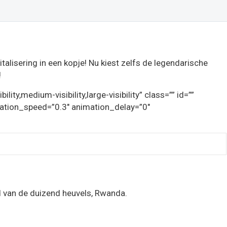
italisering in een kopje! Nu kiest zelfs de legendarische
!
y,medium-visibility,large-visibility” class=”” id=””
imation_speed=”0.3″ animation_delay=”0″
nd van de duizend heuvels, Rwanda.