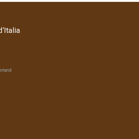
’Italia
rland
n