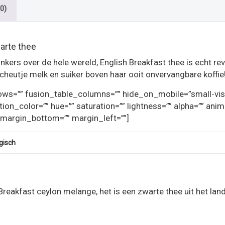
0)
arte thee
nkers over de hele wereld, English Breakfast thee is echt rev
cheutje melk en suiker boven haar ooit onvervangbare koffie
s=”” fusion_table_columns=”” hide_on_mobile=”small-visibilit
tion_color=”” hue=”” saturation=”” lightness=”” alpha=”” an
 margin_bottom=”” margin_left=””]
gisch
Breakfast ceylon melange, het is een zwarte thee uit het la