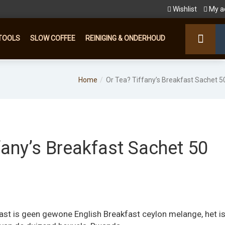
Wishlist
My a
TOOLS
SLOW COFFEE
REINIGING & ONDERHOUD
Home
Or Tea? Tiffany’s Breakfast Sachet 5
fany’s Breakfast Sachet 50
fast is geen gewone English Breakfast ceylon melange, het i