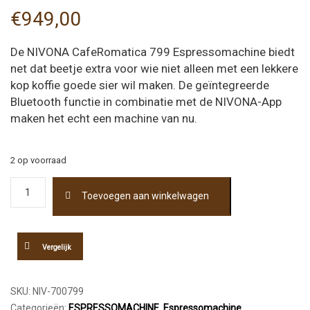
€
949,00
De NIVONA CafeRomatica 799 Espressomachine biedt
net dat beetje extra voor wie niet alleen met een lekkere
kop koffie goede sier wil maken. De geïntegreerde
Bluetooth functie in combinatie met de NIVONA-App
maken het echt een machine van nu.
2 op voorraad
Nivona
Toevoegen aan winkelwagen
NICR
799
Espressomachine
aantal
Vergelijk
SKU:
NIV-700799
Categorieën:
ESPRESSOMACHINE
,
Espressomachine