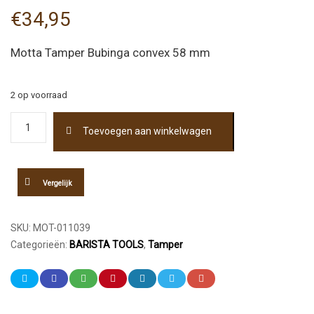
€
34,95
Motta Tamper Bubinga convex 58 mm
2 op voorraad
Motta
Toevoegen aan winkelwagen
Tamper
Bubinga
58
mm
Vergelijk
aantal
SKU:
MOT-011039
Categorieën:
BARISTA TOOLS
,
Tamper