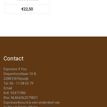
€
22,50
Contact
Espresso 4 You
Diepenhorstlaan 10-B
2288 EW Rijswijk
Tel: 06 - 11 08 65 79
Email:
info@Espresso4You.nl
KvK: 92471986
Btw: NL866062579B01
Espresso4you.nl is een onderdeel van