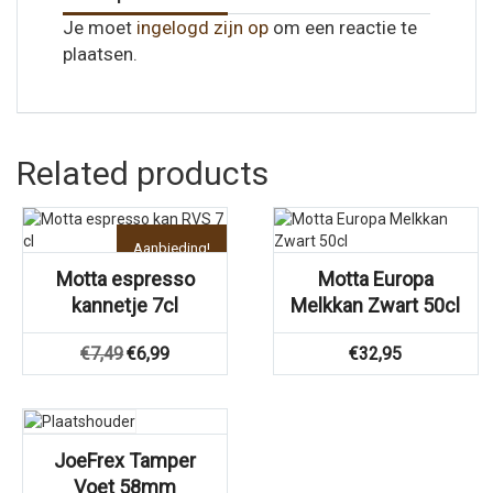
Je moet
ingelogd zijn op
om een reactie te
plaatsen.
Related products
Aanbieding!
Motta espresso
Motta Europa
kannetje 7cl
Melkkan Zwart 50cl
Oorspronkelijke
Huidige
€
7,49
€
6,99
€
32,95
prijs
prijs
was:
is:
€7,49.
€6,99.
JoeFrex Tamper
Voet 58mm