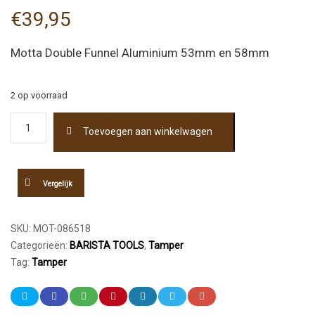
€
39,95
Motta Double Funnel Aluminium 53mm en 58mm
2 op voorraad
Motta
Toevoegen aan winkelwagen
Funnel
Aluminium
53
en
Vergelijk
58mm
aantal
SKU:
MOT-086518
Categorieën:
BARISTA TOOLS
,
Tamper
Tag:
Tamper