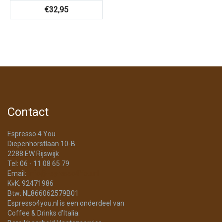
€
32,95
Contact
Espresso 4 You
Diepenhorstlaan 10-B
2288 EW Rijswijk
Tel: 06 - 11 08 65 79
Email:
info@Espresso4You.nl
KvK: 92471986
Btw: NL866062579B01
Espresso4you.nl is een onderdeel van
Coffee & Drinks d’Italia.