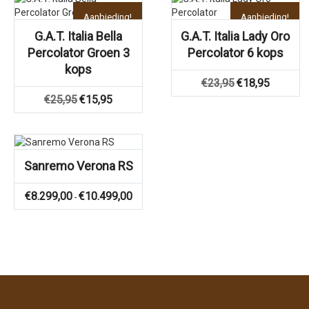
Aanbieding!
Aanbieding!
G.A.T. Italia Bella
G.A.T. Italia Lady Oro
Percolator Groen 3
Percolator 6 kops
kops
Oorspronkelijke
Huidige
€
23,95
€
18,95
prijs
prijs
Oorspronkelijke
Huidige
€
25,95
€
15,95
was:
is:
prijs
prijs
€23,95.
€18,95.
was:
is:
€25,95.
€15,95.
Sanremo Verona RS
Prijsklasse:
€
8.299,00
€
10.499,00
-
€8.299,00
tot
€10.499,00