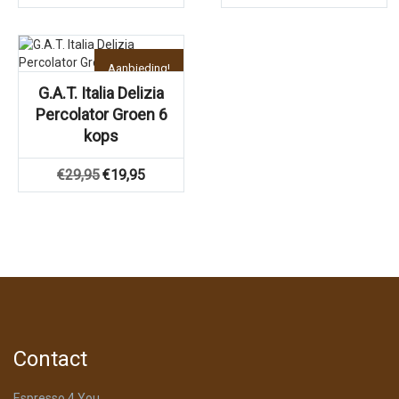
Aanbieding!
G.A.T. Italia Delizia
Percolator Groen 6
kops
Oorspronkelijke
Huidige
€
29,95
€
19,95
prijs
prijs
was:
is:
€29,95.
€19,95.
Contact
Espresso 4 You