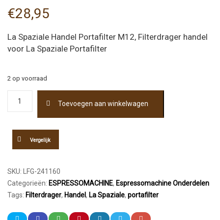
€
28,95
La Spaziale Handel Portafilter M12, Filterdrager handel
voor La Spaziale Portafilter
2 op voorraad
La
Toevoegen aan winkelwagen
Spaziale
Handel
Portafilter
aantal
Vergelijk
SKU:
LFG-241160
Categorieën:
ESPRESSOMACHINE
,
Espressomachine Onderdelen
Tags:
Filterdrager
,
Handel
,
La Spaziale
,
portafilter