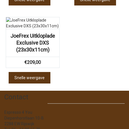
JoeFrex Uitkloplade
Exclusive DXS
(23x30x11cm)
€
209,00
Snelle weergave
Contact
Espresso 4 You
Diepenhorstlaan 10-B
2288 EW Rijswijk