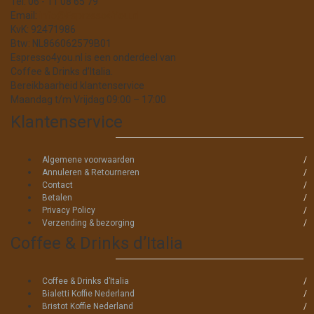
Tel: 06 - 11 08 65 79
Email:
info@Espresso4You.nl
KvK: 92471986
Btw: NL866062579B01
Espresso4you.nl is een onderdeel van
Coffee & Drinks d’Italia.
Bereikbaarheid klantenservice
Maandag t/m Vrijdag 09:00 – 17:00
Klantenservice
Algemene voorwaarden
Annuleren & Retourneren
Contact
Betalen
Privacy Policy
Verzending & bezorging
Coffee & Drinks d’Italia
Coffee & Drinks d’Italia
Bialetti Koffie Nederland
Bristot Koffie Nederland