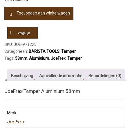
JoeFrex
Toevoegen aan winkelwagen
Tamper
Aluminium
58mm
aantal
Vergelijk
SKU:
JOE-971223
Categorieën:
BARISTA TOOLS
,
Tamper
Tags:
58mm
,
Aluminium
,
JoeFrex
,
Tamper
Beschrijving
Aanvullende informatie
Beoordelingen (0)
JoeFrex Tamper Aluminium 58mm
Merk
JoeFrex