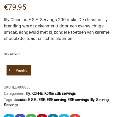
€
79,95
Illy Classico E.S.E. Servings 200 stuks De classico illy
branding wordt gekenmerkt door een evenwichtige
smaak, aangevuld met bijzondere toetsen van karamel,
chocolade, toast en lichte bloemen.
Uitverkocht
Vergelijk
SKU:
ILL-008000
Categorieën:
Illy
,
KOFFIE
,
Koffie ESE servings
Tags:
classico
,
E.S.E.
,
ESE
,
ESE serving
,
ESE servings
,
Illy
,
Serving
,
Servings