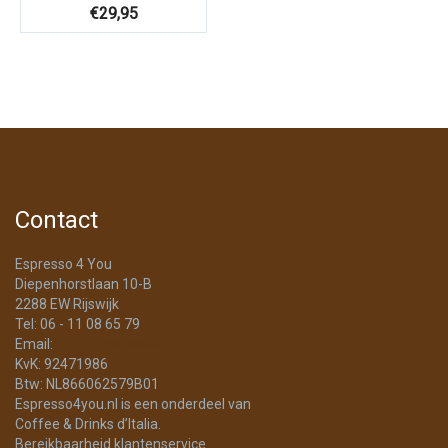
€
29,95
Contact
Espresso 4 You
Diepenhorstlaan 10-B
2288 EW Rijswijk
Tel: 06 - 11 08 65 79
Email:
info@Espresso4You.nl
KvK: 92471986
Btw: NL866062579B01
Espresso4you.nl is een onderdeel van
Coffee & Drinks d’Italia.
Bereikbaarheid klantenservice